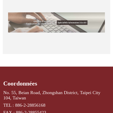
Coordonnées
No. 55, Beian Road, Zhongshan District, Taipei City
104, Taiwan
TEL : 886-2-28856168
FAX : 886-2-28855423