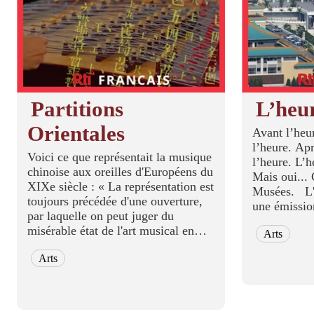
Partitions
L’heu
Orientales
Avant l’heur
l’heure. Apr
Voici ce que représentait la musique
l’heure. L’h
chinoise aux oreilles d'Européens du
Mais oui... 
XIXe siècle : « La représentation est
Musées. L'Heure des Musées est
toujours précédée d'une ouverture,
une émissio
par laquelle on peut juger du
objets d'art
misérable état de l'art musical en
Arts
différents 
Chine, car tous les instruments
du Musée Na
Arts
connus dans le céleste Empire y
figurent. Ils ne so...