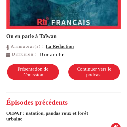
On en parle à Taïwan
La Rédaction
Animateur(s)：
Dimanche
Diffusion：
Présentation de
Continuer vers le
l’émission
podcast
Épisodes précédents
OEPAT : natation, pandas roux et forêt
urbaine