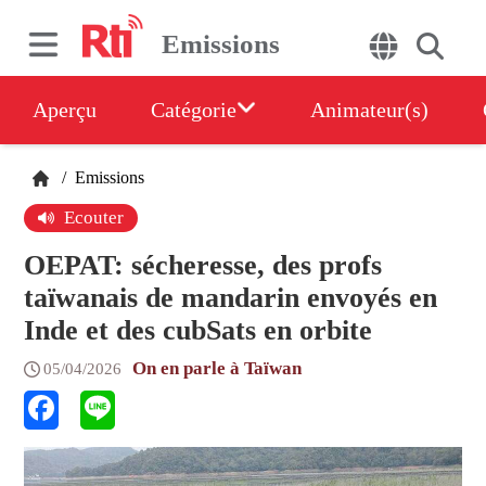
Emissions
Aperçu
Catégorie
Animateur(s)
/
Emissions
Ecouter
OEPAT: sécheresse, des profs
taïwanais de mandarin envoyés en
Inde et des cubSats en orbite
On en parle à Taïwan
05/04/2026