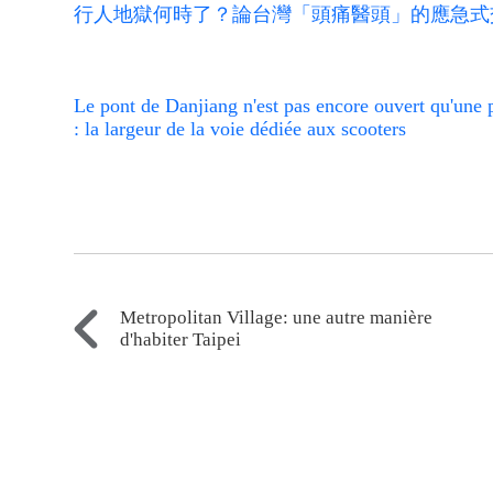
行人地獄何時了？論台灣「頭痛醫頭」的應急式
Le pont de Danjiang n'est pas encore ouvert qu'une p
: la largeur de la voie dédiée aux scooters
Metropolitan Village: une autre manière
d'habiter Taipei