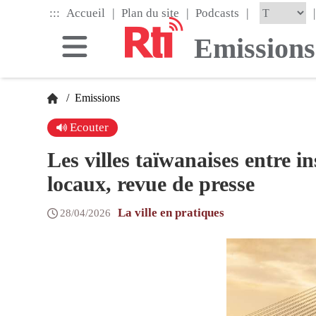
Skip
|
|
|
:::
|
Accueil
Plan du site
Podcasts
to
the
Emissions
main
content
block
/
Emissions
Ecouter
Les villes taïwanaises entre i
locaux, revue de presse
La ville en pratiques
28/04/2026