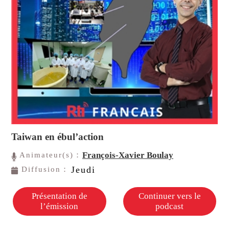
Taiwan en ébul’action
François-Xavier Boulay
Animateur(s)：
Jeudi
Diffusion：
Présentation de
Continuer vers le
l’émission
podcast