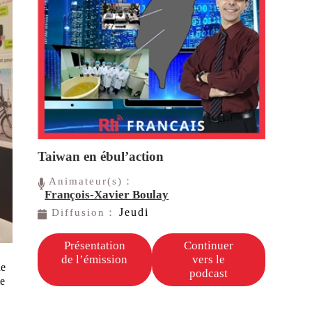
Taiwan en ébul’action
Animateur(s)：
François-Xavier Boulay
Jeudi
Diffusion：
Présentation
Continuer
de l’émission
vers le
he
podcast
ie