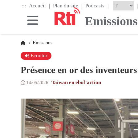
Skip
|
|
|
:::
|
Accueil
Plan du site
Podcasts
to
the
Emissions
main
content
block
/
Emissions
Ecouter
Présence en or des inventeur
Taiwan en ébul’action
14/05/2026