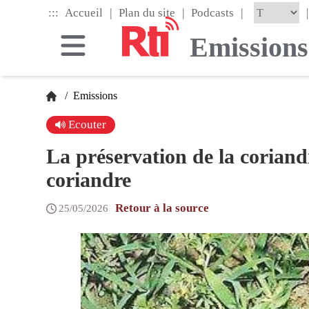
Skip
|
|
|
:::
|
Accueil
Plan du site
Podcasts
to
the
Emissions
main
content
block
/
Emissions
Ecouter
La préservation de la coriand
coriandre
Retour à la source
25/05/2026