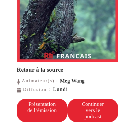
Retour à la source
Meg Wang
Animateur(s)：
Lundi
Diffusion：
Présentation
Continuer
de l’émission
vers le
podcast