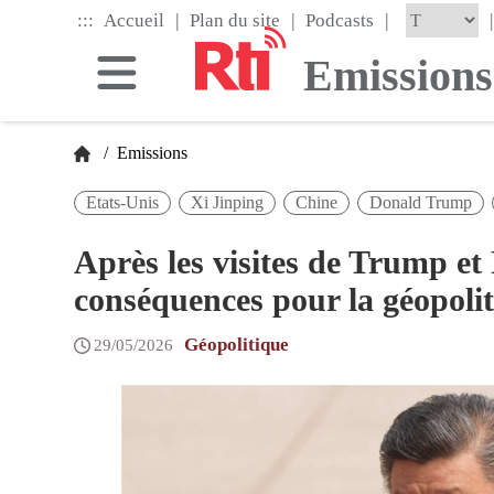
Skip
|
|
|
:::
|
Accueil
Plan du site
Podcasts
to
the
Emissions
main
content
block
/
Emissions
Etats-Unis
Xi Jinping
Chine
Donald Trump
Après les visites de Trump et
conséquences pour la géopolit
Géopolitique
29/05/2026