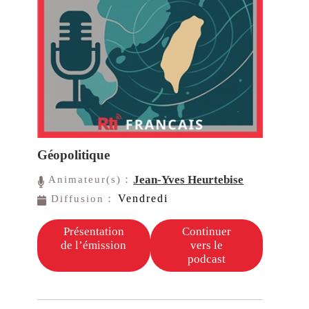
Géopolitique
Jean-Yves Heurtebise
Animateur(s)：
Vendredi
Diffusion：
Présentation
Continuer
de l’émission
vers le
podcast