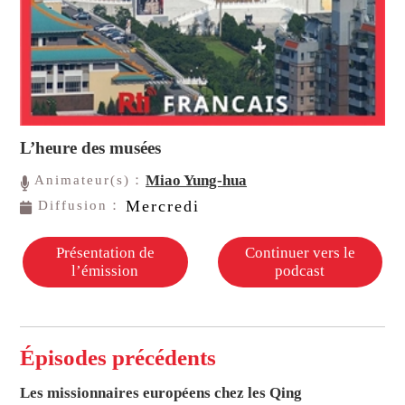
L’heure des musées
Miao Yung-hua
Animateur(s)：
Mercredi
Diffusion：
Présentation de
Continuer vers le
l’émission
podcast
Épisodes précédents
Les missionnaires européens chez les Qing