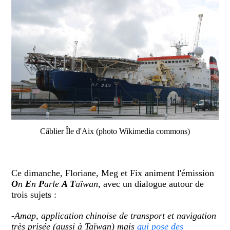
Câblier Île d'Aix (photo Wikimedia commons)
Ce dimanche, Floriane, Meg et Fix animent l'émission
O
n
E
n
P
arle
A T
aïwan
, avec un dialogue autour de
trois sujets :
-Amap, application chinoise de transport et navigation
très prisée (aussi à Taïwan) mais
qui pose des