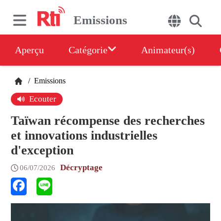
Emissions
Aperçu
Catégorie
Animateur(s)
/
Emissions
Ecouter
Taïwan récompense des recherches
et innovations industrielles
d'exception
Décryptage
06/07/2026