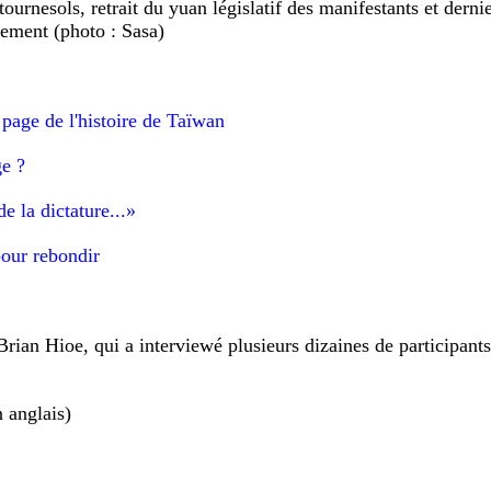
urnesols, retrait du yuan législatif des manifestants et derni
ement (photo : Sasa)
age de l'histoire de Taïwan
ge ?
de la dictature...»
pour rebondir
rian Hioe, qui a interviewé plusieurs dizaines de participant
n anglais)