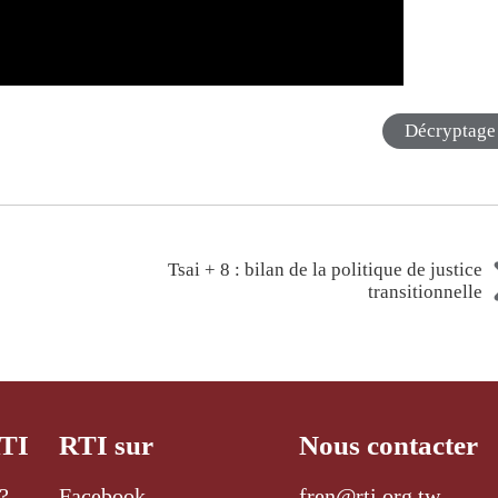
Décryptage
Tsai + 8 : bilan de la politique de justice
transitionnelle
RTI
RTI sur
Nous contacter
?
Facebook
fren@rti.org.tw