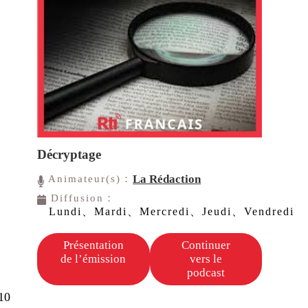
Décryptage
La Rédaction
Animateur(s)：
Diffusion：
Lundi、Mardi、Mercredi、Jeudi、Vendredi
Présentation
Continuer
de l’émission
vers le
podcast
10