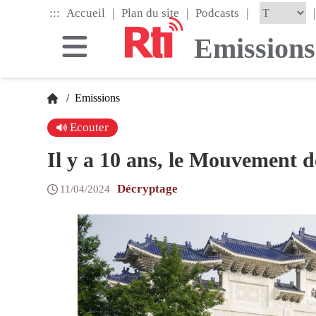
Skip
|
|
|
:::
|
Accueil
Plan du site
Podcasts
to
the
Emissions
main
content
block
/
Emissions
Ecouter
Il y a 10 ans, le Mouvement d
Décryptage
11/04/2024