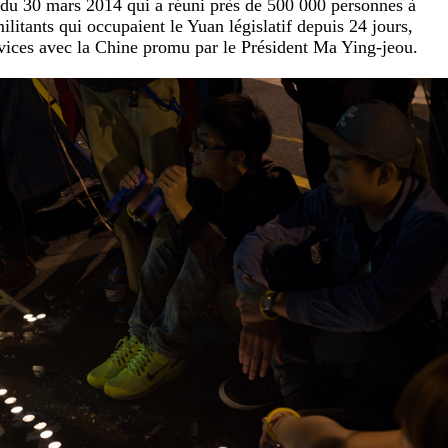
n du 30 mars 2014 qui a réuni près de 500 000 personnes à
 militants qui occupaient le Yuan législatif depuis 24 jours,
ervices avec la Chine promu par le Président Ma Ying-jeou.