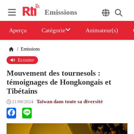
Emissions
Aperçu
Catégorie
Animateur(s)
/
Emissions
Ecouter
Mouvement des tournesols :
témoignages de Hongkongais et
Tibétains
Taiwan dans toute sa diversité
21/08/2024