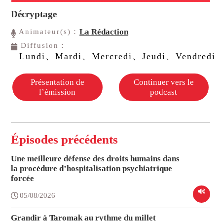
Décryptage
La Rédaction
Animateur(s)：
Diffusion：
Lundi、Mardi、Mercredi、Jeudi、Vendredi
Présentation de
Continuer vers le
l’émission
podcast
Épisodes précédents
Une meilleure défense des droits humains dans
la procédure d’hospitalisation psychiatrique
forcée
05/08/2026
Grandir à Taromak au rythme du millet