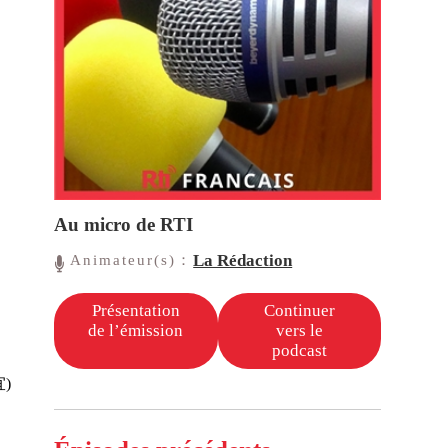
Au micro de RTI
La Rédaction
Animateur(s)：
Présentation
Continuer
de l’émission
vers le
podcast
宜)