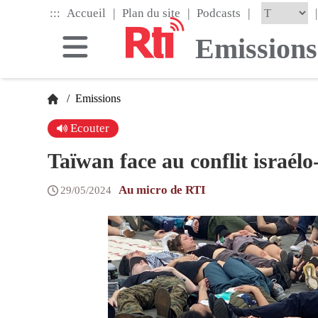
Skip
|
|
|
:::
|
Accueil
Plan du site
Podcasts
to
the
Emissions
main
content
block
/
Emissions
Ecouter
Taïwan face au conflit israélo-
Au micro de RTI
29/05/2024