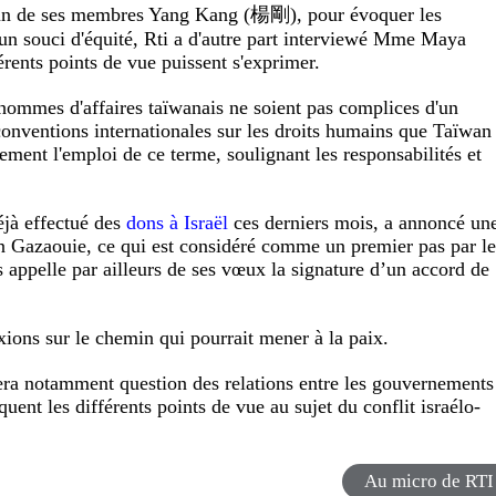
é l'un de ses membres Yang Kang (楊剛), pour évoquer les
un souci d'équité, Rti a d'autre part interviewé Mme Maya
érents points de vue puissent s'exprimer.
 hommes d'affaires taïwanais ne soient pas complices d'un
conventions internationales sur les droits humains que Taïwan
ement l'emploi de ce terme, soulignant les responsabilités et
jà effectué des
dons à Israël
ces derniers mois, a annoncé un
 Gazaouie, ce qui est considéré comme un premier pas par le
 appelle par ailleurs de ses vœux la signature d’un accord de
xions sur le chemin qui pourrait mener à la paix.
sera notamment question des relations entre les gouvernements
quent les différents points de vue au sujet du conflit israélo-
Au micro de RTI