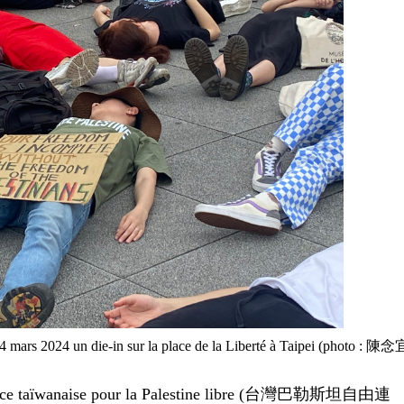
 24 mars 2024 un die-in sur la place de la Liberté à Taipei (photo : 陳念
iance taïwanaise pour la Palestine libre (台灣巴勒斯坦自由連