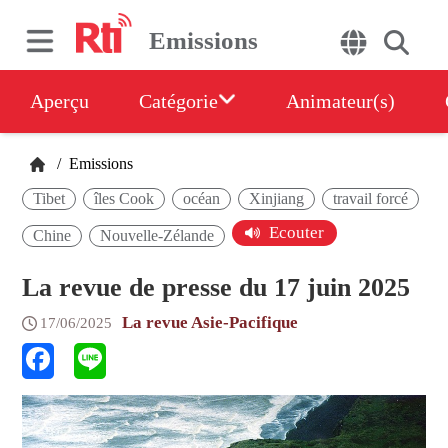
Emissions
Aperçu
Catégorie
Animateur(s)
/
Emissions
Tibet
îles Cook
océan
Xinjiang
travail forcé
Ecouter
Chine
Nouvelle-Zélande
La revue de presse du 17 juin 2025
La revue Asie-Pacifique
17/06/2025