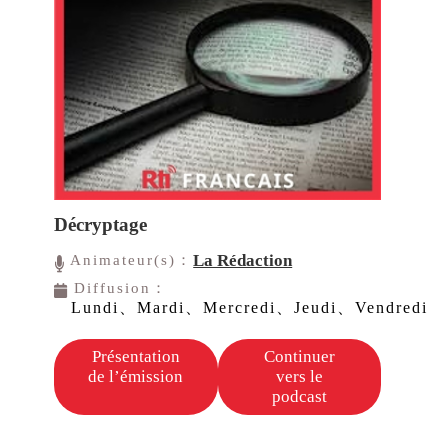
Décryptage
La Rédaction
Animateur(s)：
Diffusion：
Lundi、Mardi、Mercredi、Jeudi、Vendredi
Présentation
Continuer
de l’émission
vers le
podcast