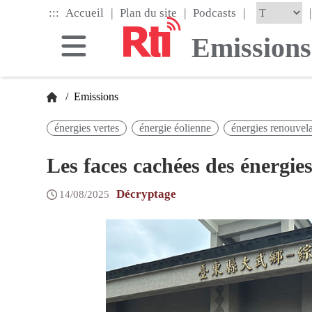
Skip
|
|
|
:::
|
Accueil
Plan du site
Podcasts
to
the
Emissions
main
content
block
/
Emissions
énergies vertes
énergie éolienne
énergies renouvel
Les faces cachées des énergie
Décryptage
14/08/2025