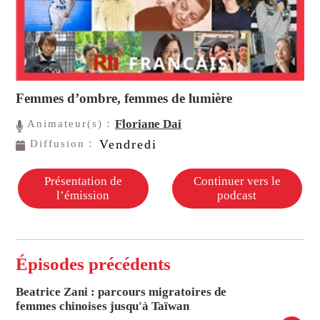
Femmes d’ombre, femmes de lumière
Floriane Dai
Animateur(s)：
Vendredi
Diffusion：
Présentation de
Continuer vers le
l’émission
podcast
Épisodes précédents
Beatrice Zani : parcours migratoires de
femmes chinoises jusqu'à Taïwan