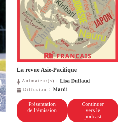
La revue Asie-Pacifique
Lisa Duffaud
Animateur(s)：
Mardi
Diffusion：
Présentation
Continuer
de l’émission
vers le
podcast