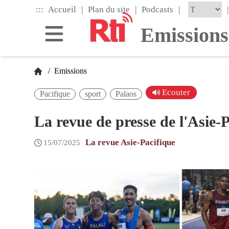
Skip
|
|
|
:::
|
Accueil
Plan du site
Podcasts
to
the
Emissions
main
content
block
/
Emissions
Ecouter
Pacifique
sport
Palaos
La revue de presse de l'Asie-
La revue Asie-Pacifique
15/07/2025