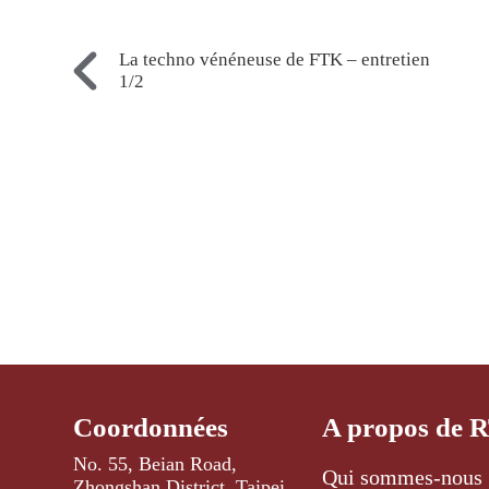
La techno vénéneuse de FTK – entretien
1/2
Coordonnées
A propos de 
No. 55, Beian Road,
Qui sommes-nous 
Zhongshan District, Taipei