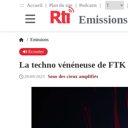
Skip
|
|
|
:::
|
Accueil
Plan du site
Podcasts
to
the
Emissions
main
content
block
/
Emissions
Ecouter
La techno vénéneuse de FTK –
Sous des cieux amplifiés
28/09/2025