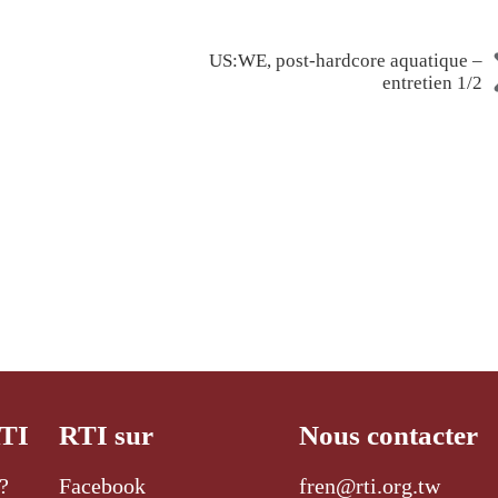
US:WE, post-hardcore aquatique –
entretien 1/2
RTI
RTI sur
Nous contacter
?
Facebook
fren@rti.org.tw