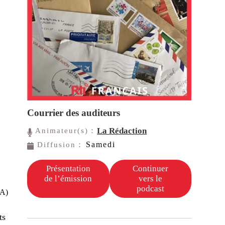
Courrier des auditeurs
La Rédaction
Animateur(s)：
Samedi
Diffusion：
Présentation
Continuer
de l’émission
vers le
podcast
NA)
ts