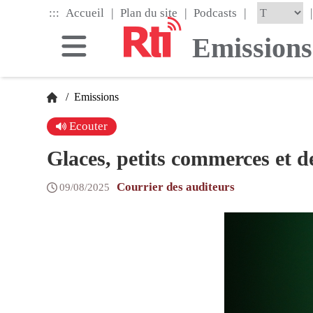
Skip
|
|
|
:::
|
Accueil
Plan du site
Podcasts
to
the
Emissions
main
content
block
/
Emissions
Ecouter
Glaces, petits commerces et de
Courrier des auditeurs
09/08/2025