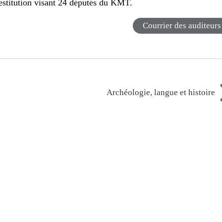
estitution visant 24 députés du KMT.
Courrier des auditeurs
Archéologie, langue et histoire