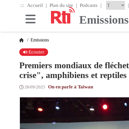
Skip
|
|
|
:::
|
Accueil
Plan du site
Podcasts
to
the
Emissions
main
content
block
/
Emissions
Ecouter
Premiers mondiaux de fléchett
crise", amphibiens et reptiles
On en parle à Taïwan
28/09/2025