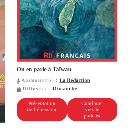
On en parle à Taïwan
La Rédaction
Animateur(s)：
Dimanche
Diffusion：
Présentation
Continuer
de l’émission
vers le
podcast