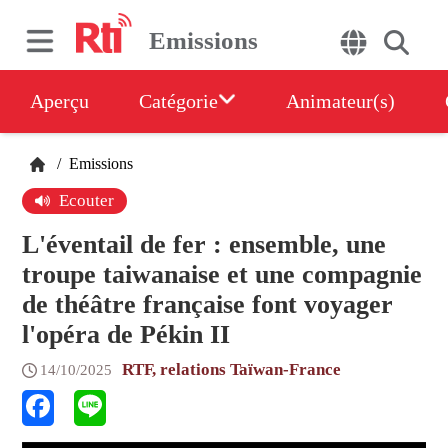
Emissions
Aperçu
Catégorie
Animateur(s)
/
Emissions
Ecouter
L'éventail de fer : ensemble, une
troupe taiwanaise et une compagnie
de théâtre française font voyager
l'opéra de Pékin II
RTF, relations Taïwan-France
14/10/2025