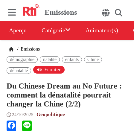
Emissions
Aperçu
Catégorie
Animateur(s)
/
Emissions
démographie
natalité
enfants
Chine
Ecouter
dénatalité
Du Chinese Dream au No Future :
comment la dénatalité pourrait
changer la Chine (2/2)
Géopolitique
24/10/2025