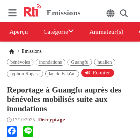
Emissions
Aperçu
Catégorie
Animateur(s)
/
Emissions
bénévoles
inondations
Guangfu
hualien
Ecouter
typhon Ragasa
lac de Fata'an
Reportage à Guangfu auprès des
bénévoles mobilisés suite aux
inondations
Décryptage
17/10/2025