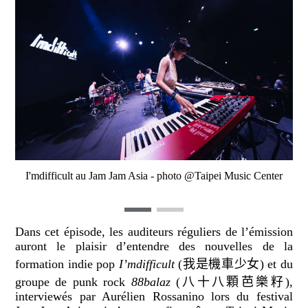
I'mdifficult au Jam Jam Asia - photo @Taipei Music Center
Dans cet épisode, les auditeurs réguliers de l’émission
auront le plaisir d’entendre des nouvelles de la
formation indie pop
I’mdifficult
(
我是機車少女
) et du
groupe de punk rock
88balaz
(
八十八顆芭樂籽
),
interviewés par Aurélien Rossanino lors du festival