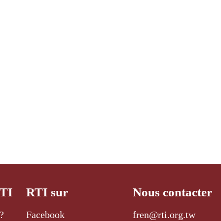
RTI
RTI sur
Nous contacter
?
Facebook
fren@rti.org.tw