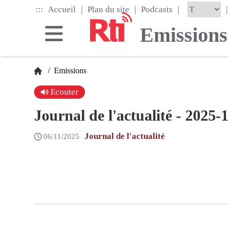
Skip
|
|
|
:::
|
Accueil
Plan du site
Podcasts
to
the
Emissions
main
content
block
/
Emissions
Ecouter
Journal de l'actualité - 2025-
Journal de l'actualité
06/11/2025