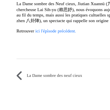
La Dame sombre des Neuf cieux, Jiutian Xuannü (九
chercheuse Lai Sih-yu (賴思妤), nous évoquons aujourd'
au fil du temps, mais aussi les pratiques cultuelle
zhen 八卦陣), un spectacte qui rappelle son origine ma
Retrouver
ici l'épìsode précédent.
La Dame sombre des neuf cieux