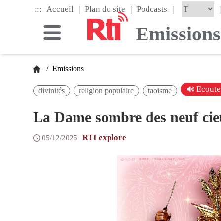
Skip
|
|
|
:::
|
Accueil
Plan du site
Podcasts
to
the
Emissions
main
content
block
/
Emissions
Ecoute
divinités
religion populaire
taoisme
La Dame sombre des neuf cie
RTI explore
05/12/2025