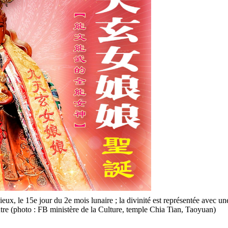
ux, le 15e jour du 2e mois lunaire ; la divinité est représentée avec un
tre (photo : FB ministère de la Culture, temple Chia Tian, Taoyuan)