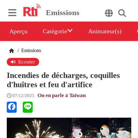
Emissions
Aperçu
Catégorie
Animateur(s)
/
Emissions
Ecouter
Incendies de décharges, coquilles
d'huîtres et feu d'artifice
On en parle à Taïwan
07/12/2025