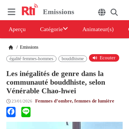
Emissions
Aperçu
Catégorie
Animateur(s)
/
Emissions
Ecouter
égalité femmes-hommes
bouddhisme
Les inégalités de genre dans la
communauté bouddhiste, selon
Vénérable Chao-hwei
Femmes d’ombre, femmes de lumière
23/01/2026