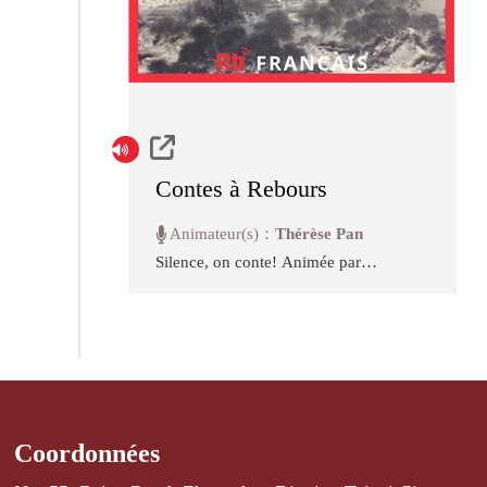
éloigné progressivement de ses
racines et ...
Contes à Rebours
Animateur(s)：
Thérèse Pan
Silence, on conte! Animée par
Thérèse Pan, l'émission "Contes à
Rebours" est l'occasion d'écouter
des légendes ou histoires de
Taïwan et du monde chinois,
entre mythologie, féérie,
héroïsme et diversité culturelle, à
travers les âges.
(illustration: peinture chinoise,
source : Wikimedia Commons)
Coordonnées