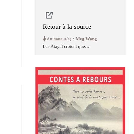
Retour à la source
Animateur(s)：
Meg Wang
Les Atayal croient que
l'agriculture résulte des liens
fermes entre l'Homme, la terre et
Utux. L'Homme laboure les
champs grâce à son savoir-faire
transmis de génération en
génération, la terre nourrit les
cultures dont les variétés
changent en fonction de la qualité
des parcelles et Utux qui
représente l'âme des ancêtres
veille sur la bonne croissance des
cultures. A travers ces liens
chargés en traditions et en
sagesse, l'Homme est inséparable
de la terre. Néanmoins, avec la
société qui s'est enrichie grâce à
l'industrialisation, l'Homme s'est