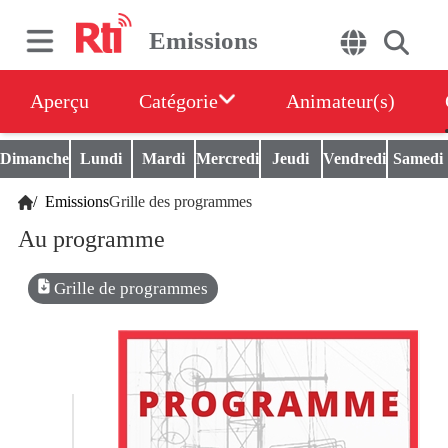
Emissions
Aperçu
Catégorie
Animateur(s)
Dimanche
Lundi
Mardi
Mercredi
Jeudi
Vendredi
Samedi
/
Emissions
Grille des programmes
Au programme
Grille de programmes