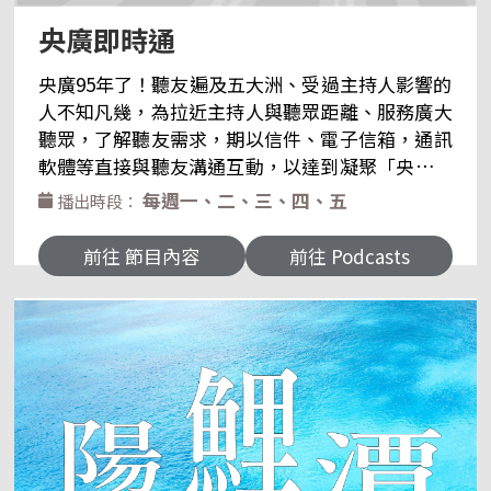
央廣即時通
央廣95年了！聽友遍及五大洲、受過主持人影響的
人不知凡幾，為拉近主持人與聽眾距離、服務廣大
聽眾，了解聽友需求，期以信件、電子信箱，通訊
軟體等直接與聽友溝通互動，以達到凝聚「央廣粉
絲團」向心力，這個橋樑，就是「央廣即時通」，
每週一、二、三、四、五
播出時段：
我們期待透過長期的互動，能維持舊聽友、爭取新
聽眾。 【節目內容】 以多元化單元設計，使節目
前往 節目內容
前往 Podcasts
更輕鬆有趣，增加可聽性。 一、「有問必答」回覆
聽友信件，播放點播歌曲。 二、「主持人會客時
間」邀請央廣各節目主持人分享與聽眾互動的點點
滴滴。 三、「央廣新鮮事」介紹央廣大小事，如：
節目改版、新節目、新主持人、活動訊息等。 四、
「聽友當家」聽友訪談、無事不聊，與最熟悉的陌
生人，央廣主持人交流互動。 email：
rtitantan@gmail.com 微博 Weibo