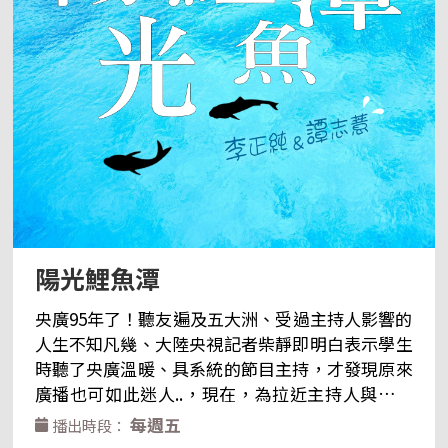
: https://www.weibo.com/u/2130291945
陽光鯉魚潭
央廣95年了！聽友遍及五大洲、受過主持人影響的
人生不知凡幾、大陸央視記者柴靜即明白表示學生
時聽了央廣溫暖、具系統的節目主持，才發現原來
廣播也可如此迷人..，現在，為拉近主持人與聽眾
距離、服務廣大聽眾，了解聽友需求，期以信件、
每週五
播出時段：
電子信箱，通訊軟體等直接與聽友溝通互動，以達