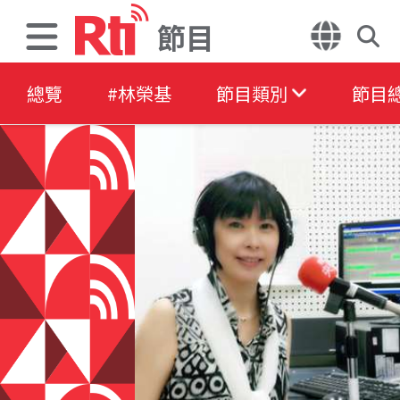
節目
總覽
#林榮基
節目類別
節目