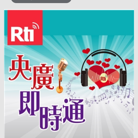
透過細緻的心理分析與多元的音樂賞析，我們將一
起拆解音符背後的情感密碼，理解那些看似抽象、
卻深深牽動人心的心理反應。 「心入音樂 音入
心」希望陪你突破「只是聽歌」的習慣，走向「用
心聆聽」的旅程——讓音樂進入內心，也讓內心在
音樂中被看見。 📌 臉書粉絲專頁👉央廣華語節目
粉絲團 | Facebook 來信資訊 郵寄地址｜臺灣
104237臺北市中山區北安路55號 中央廣播電臺 華
語節目 收 e-mail｜17rti@rti.org.tw