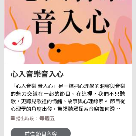
心入音樂音入心
「心入音樂 音入心」是一檔把心理學的洞察與音樂
的魅力交織在一起的節目。在這裡，我們不只聽
歌，更聽見歌裡的情緒、故事與心理線索。 節目從
心理學的角度出發，帶領聽眾探索音樂如何透過節
奏、旋律與聲響，悄悄影響心情——為何某些旋律
每週五
播出時段：
能帶來安定？為何一句歌詞能勾起回憶？為什麼不
同的音色會讓我們想跳舞、想流淚、或想靜下來？
前往 節目內容