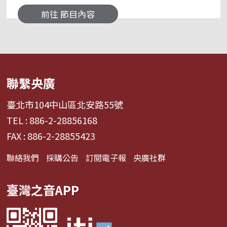
到凝聚「央廣粉絲團」向心力，期待透過長期的互
前往 節目內容
動，能維持舊聽友、爭取新聽眾。 📌臉書粉絲專頁
👉央廣華語節目粉絲團 | Facebook 來信資訊 郵寄
地址｜臺灣104237臺北市中山區北安路55號 中央
廣播電臺 華語節目 收 e-mail｜17rti@rti.org.tw
聯繫央廣
臺北市104中山區北安路55號
TEL : 886-2-28856168
FAX : 886-2-28855423
聯絡我們
採購公告
訂閱電子報
央廣社群
臺灣之音APP