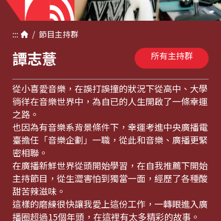
:::
/
節目
主持群
譚志薏
所有主持群
從小喜愛音樂，在誤打誤撞的狀況下從高中、大學
徜徉在音樂世界中，為自已的人生開啟了一條幸運
之路。
也因為有音樂系背景條件下，幸運考進中央廣播電
臺擔任「音樂企劃」一職，從此和音樂、廣播更緊
密相聯。
在廣播新鮮世界從頭開始學習，在自我推薦下開始
主持節目，從生澀害怕到獨當一面，經歷了各種酸
甜苦辣滋味。
這樣的磨練很快讓我愛上這份工作，一轉眼進入廣
播圈超過15個年頭，在這裡有太多精彩的故事。