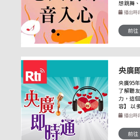
想跳舞、想流淚、或想靜下來
密碼，理解那些
播出時
的習慣，走
廣華語節目
前往
語節目 收 e
央廣
央廣95
了解聽
力，這個
容】 以多元化單元設計，使節目更輕鬆有趣，增加可聽性。 一、「有問必答」回覆聽友信件，播放點播歌
曲。 二、「主持人會客時間」邀請央廣各節目主持人分享與聽眾互動的點點滴滴。 三、「央廣新鮮事」介
播出時
紹央廣大小事
聊，與最熟悉的陌
前往
: https