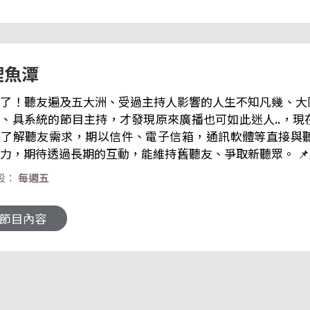
鯉魚潭
年了！聽友遍及五大洲、受過主持人影響的人生不知凡幾、
、具系統的節目主持，才發現原來廣播也可如此迷人..，
，了解聽友需求，期以信件、電子信箱，通訊軟體等直接與
待透過長期的互動，能維持舊聽友、爭取新聽眾。 📌臉書粉絲專頁👉央廣華語節目粉絲團 |
ook 來信資訊 郵寄地址｜臺灣104237臺北市中山區北安路55號
段：
每週五
i.org.tw
 節目內容