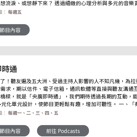
？ 透過細緻的心理分析與多元的音樂賞析，我們將一起拆解音符背後的情感
看似抽象、卻深深牽動人心的心理反應。 「心入音樂 音入心」希望陪你突破「只是聽歌」
段：
每週五
向「用心聆聽」的旅程——讓音樂進入內心，也讓內心在音樂中被看見。 📌
粉絲團 | Facebook 來信資訊 郵寄地址｜臺灣104237
 節目內容
-mail｜17rti@rti.org.tw
即時通
年了！聽友遍及五大洲、受過主持人影響的人不知凡幾，為
友需求，期以信件、電子信箱，通訊軟體等直接與聽友溝通
橋樑，就是「央廣即時通」，我們期待透過長期的互動，能維持舊
段：
每週一、二、三、四、五
，如：節目改版、新節目、新主持人、活動訊息等。 四、「聽友當家」聽友訪談、無事
生人，央廣主持人交流互動。 email：rtitantan@gmail.com 微博 Weibo
 節目內容
前往 Podcasts
://www.weibo.com/u/2130291945