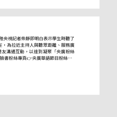
大陸央視記者柴靜即明白表示學生時聽了
現在，為拉近主持人與聽眾距離、服務廣
聽友溝通互動，以達到凝聚「央廣粉絲
 中央廣播電臺 華語節目 收 e-mail｜