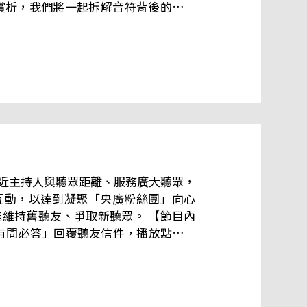
 臉書粉絲專頁👉央
臺北市中山區北安路55號 中央廣播電臺 華
拉近主持人與聽眾距離、服務廣大聽眾，
互動，以達到凝聚「央廣粉絲團」向心
聽友、爭取新聽眾。 【節目內
不