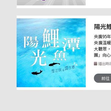
陽光
央廣95
央廣溫暖
大聽眾
團」向心力，期
Faceb
播出時
17rti@rt
前往