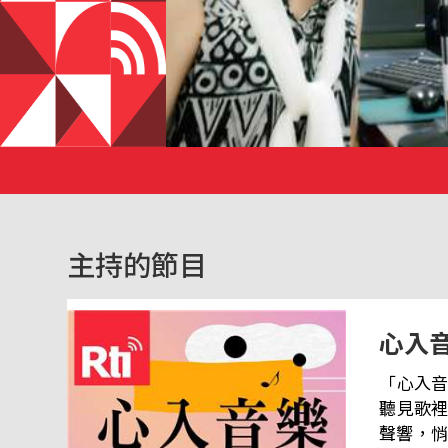
主持的節目
心入
「心入音
聽見歌裡的情緒、故事與
聲響，悄