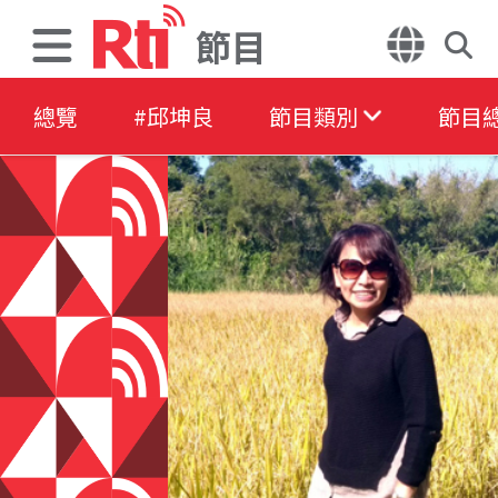
節目
總覽
#邱坤良
節目類別
節目