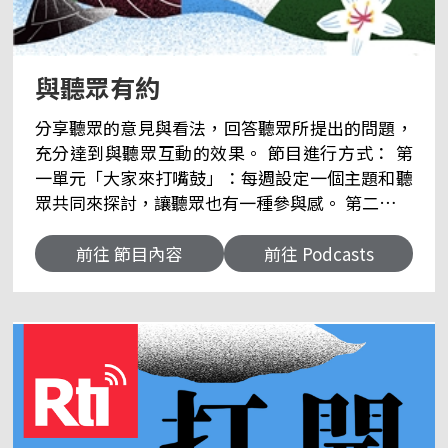
與聽眾有約
分享聽眾的意見與看法，回答聽眾所提出的問題，
充分達到與聽眾互動的效果。 節目進行方式： 第
一單元「大家來打嘴鼓」：每週設定一個主題和聽
眾共同來探討，讓聽眾也有一種參與感。 第二單元
「回答聽眾來函」：這是本節目的重頭戲，因為聽
眾想表達的的意見，將在本單元中提出來和大家分
前往 節目內容
前往 Podcasts
享與討論。 第三單元「空中熱線」：本台聽眾分布
全球各地，透過電話直接採訪，除增進彼此感情
外，更可藉此深入了解全球各地的鄉情。 第四單元
「點唱時間」：安排聽眾所喜愛的歌曲，讓節目更
輕鬆活潑與動聽。 📌臉書粉絲專頁👉央廣客家粉
絲團 📌聽眾信箱👇 來信資訊 郵寄地址｜臺灣
104237臺北市中山區北安路55號 中央廣播電臺 客