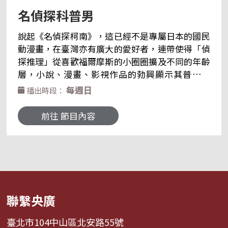
名偵探科普男
說起《名偵探柯南》，這已經不是專屬日本的國民
動漫畫，在臺灣亦有廣大的愛好者，連帶使得「偵
探推理」從喜歡福爾摩斯的小圈圈擴及不同的年齡
層，小說、漫畫、影視作品的勃興顯示其普及程
度。「科普」向來是出版品中銜接專業與群眾的重
每週日
播出時段：
要領域，美豬美牛使用的瘦肉精對人體有什麼影
響？流感季節將近該不該打疫苗？新冠肺炎疫情還
前往 節目內容
會延燒多久？唯有說得親切易懂的普及科學，才能
安撫惶惶不安的人心；得靠柯南一般的慎思明辨，
才不至於落入假新聞偽科學造成的傳訛流言。 學生
時期接受理科訓練、出社會後從事文科編輯工作，
現任臺灣推理作家協會理事長的冬陽，熟知名偵探
擅長的邏輯推理如何引發大眾的好奇，也明瞭哪些
聯繫央廣
實用的科學知識有助於了解發生在生活周遭的大小
事，兩者精神相銜接，就是「名偵探科普男」登場
臺北市104中山區北安路55號
的意義！無論是虛構小說或新聞時事，都能將其中