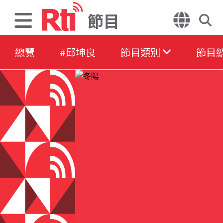
節目
總覽
#邱坤良
節目類別
節目