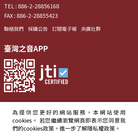
TEL : 886-2-28856168
的科學原理解釋得淺顯易懂；社群媒體熱議的流行
影劇與相關出版品，也可以迅速掌握裡頭的行家門
FAX : 886-2-28855423
道。 30分鐘的節目內容提供的不是單一資訊，而是
聯絡我們
採購公告
訂閱電子報
央廣社群
透過主持人與來賓的對談養成聽眾觀察、提問、思
考的能力，並介紹方便實惠的書籍、節目、網站等
工具做為延伸，可以是個人學習也能是與人互動的
臺灣之音APP
談資，讓科學的豐富趣味進入...
為提供您更好的網站服務，本網站使用
© 2024財團法人中央廣播電臺 版權所有
cookies。
若您繼續瀏覽網頁即表示您同意我
們的cookies政策，進一步了解隱私權政策。
資通安全政策聲明
服務條款
隱私權條款