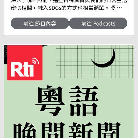
密切相關，融入SDGs的方式也相當簡單。 例如，
在餐廳中，有的人點了多份食物卻只吃了一兩口便
不吃了，造成了不必要的食物浪費。而減少浪費食
前往 節目內容
前往 Podcasts
物、選擇當季當地的食材這些小改變，實際上就是
SDGs。 每集節目將邀請不同的來賓，以輕鬆活潑
的訪談形式，分享他們生活中的實際經驗，讓聽眾
明白SDGs並非遙不可及的概念，而是可以在日常
生活中輕鬆實踐，甚至是更便利、更自在的生活。
同時希望啟發觀眾，讓更多人積極參與可持續發展
的行動，共同提升生活品質，增強社會責任感。 前
往＞＞
https://www.facebook.com/rti.cantonese/ 央
廣粵語粉絲團 聽友來函：kercy@rti.org.tw