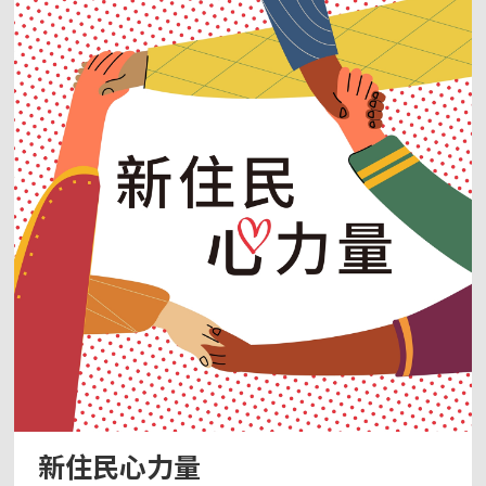
覺」融入最在地的台灣生活與文化。 前往＞＞央廣
華語節目粉絲團 | Facebook 聽友來
函： kercy@rti.org.tw
新住民心力量