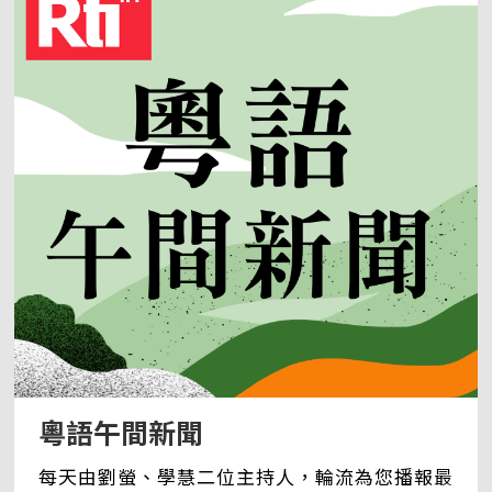
粵語午間新聞
每天由劉螢、學慧二位主持人，輪流為您播報最