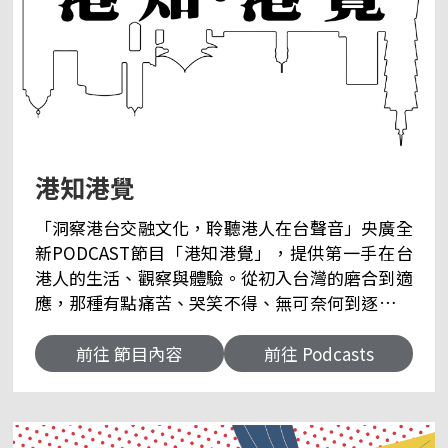
港知港覺
「洞察港台交融文化，聆聽港人在台聲音」央廣全
新PODCAST節目「港知港覺」，提供第一手在台
港人的生活、觀察與體驗。從初入台灣的磨合到適
應，那種有點痛苦、哭笑不得、無可奈何到逐步適
應，酸甜苦辣百味人生，「港知港覺」通通分享給
你。 從證件、健保、就醫、就學、工作、生活、烹
前往 節目內容
前往 Podcasts
調飲食等等…，港台地域雖接近，但這差異如何跨
過？卻也是這種不同，成了在台港人最珍貴的經
驗。 透過在台港人的經驗分享與傳承，讓「港知港