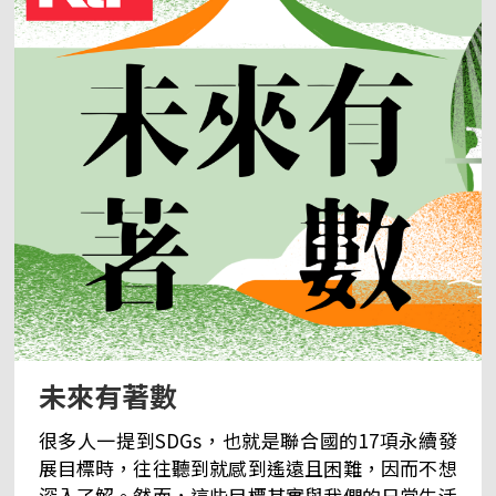
及也不夠。 以前總愛跟大隊嗌口號「講母語」，
「撐粵語」。現在更想藉這個節目，這個公開的平
台，尋找這個為什麼？為什麼粵語有趣？為什麼粵
語歌比較好聽？為什麼說這些就是粵樂？？？對粵
文化，到底我們有多少的認識呢？或者根本除了粵
語識聽識講，日常生活中見慣見熟、習以為常之
外，當中的道理跟涵意，根本是完全說不出來吧！
我們一起來探究！讓大家對「粵」都可以有更多的
認識！ 前往＞＞
https://www.facebook.com/rti.cantonese/ 央
廣粵語粉絲團 聽友來函：kercy@rti.org.tw
未來有著數
很多人一提到SDGs，也就是聯合國的17項永續發
展目標時，往往聽到就感到遙遠且困難，因而不想
深入了解。然而，這些目標其實與我們的日常生活