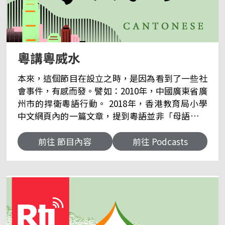
粵講粵威水
本來，這個節目在設立之時，是因為看到了一些社
會事件，有感而發。譬如：2010年，中國廣東省廣
州市的捍衛粵語行動。 2018年，香港教育局小學
中文網頁內的一篇文章，提到粵語並非「母語」。
再加上近年，港澳愈來愈多學校在校內僅以普通話
及英文授課。看著港澳的年輕一輩，居然普通話說
前往 節目內容
前往 Podcasts
得比粵語還流利，是有很大的感觸，也有很多的思
考。 危機越大，求生的意志就越強。總之，「撐粵
語」的這股潮流在有心人士的深入探討後，的確
「粵人」講「粵語」是愈講愈有理的。而有心的
話，在網路上就可以找到很多很專門的粵語研學的
心得。資料是有的，不過可惜，關注還不夠多，普