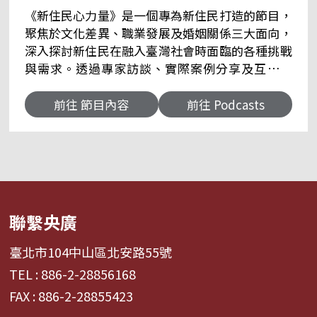
《新住民心力量》是一個專為新住民打造的節目，
聚焦於文化差異、職業發展及婚姻關係三大面向，
深入探討新住民在融入臺灣社會時面臨的各種挑戰
與需求。透過專家訪談、實際案例分享及互動討
論，節目提供實用的生活指南和支持資源，協助新
住民在文化認同上找到平衡，並在職場中找到合適
前往 節目內容
前往 Podcasts
的發展方向。此外，針對跨國婚姻中的文化衝突與
溝通問題，也將提供實用的建議。《新住民心力
量》不僅是新住民的心聲平台，更是社會大眾理解
並尊重多元文化的重要橋樑。 ☀播出平台▸ 警察廣
播電臺FM104.9│央廣官網 On Demand Apple
Podcasts│Spotify│YouTube Podcasts ☀新住
聯繫央廣
民心力量 Facebook│新住民心力量 Instagram ☀
聽眾信箱▸ rti@rti.org.tw ☀郵寄地址▸ 104237
臺北市104中山區北安路55號
台北市中山區北安路55號 中央廣播電臺《新住民
TEL : 886-2-28856168
心力量》節目收 以上內容為內政部移民署申請新住
FAX : 886-2-28855423
民發展基金補助廣告，由中央廣播電臺製作。