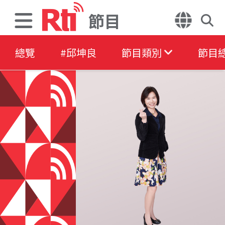
節目
總覽
#邱坤良
節目類別
節目