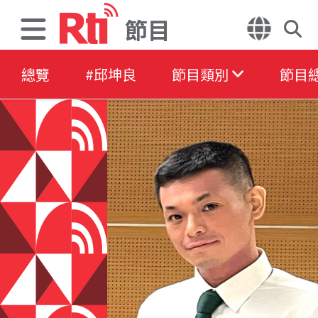
節目
總覽
#邱坤良
節目類別
節目