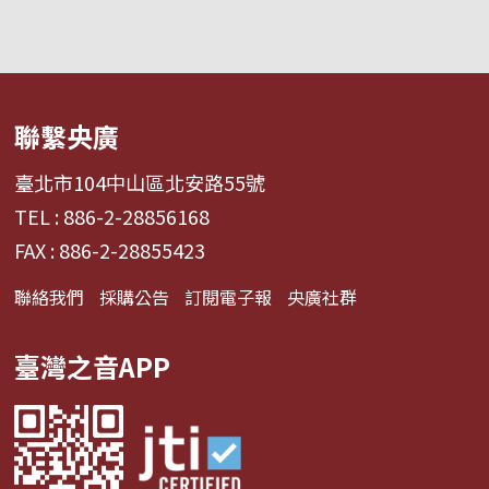
考。 危機越大，求生的意志就越強。總之，「撐粵
語」的這股潮流在有心人士的深入探討後，的確
「粵人」講「粵語」是愈講愈有理的。而有心的
話，在網路上就可以找到很多很專門的粵語研學的
心得。資料是有的，不過可惜，關注還不夠多，普
聯繫央廣
及也不夠。 以前總愛跟大隊嗌口號「講母語」，
「撐粵語」。現在更想藉這個節目，這個公開的平
臺北市104中山區北安路55號
台，尋找這個為什麼？為什麼粵語有趣？為什麼粵
TEL : 886-2-28856168
語歌比較好聽？為什麼說這些就是粵樂？？？對粵
FAX : 886-2-28855423
文化，到底我們有多少的認識呢？或者根本除了粵
語識聽識講，日常生活中見慣見熟、習以為常之
聯絡我們
採購公告
訂閱電子報
央廣社群
外，當中的道理跟涵意，根本是完全說不出來吧！
我們一起來探究！讓大家對「粵」都可以有更多的
臺灣之音APP
認識！ 前往＞＞
https://www.facebook.com/rti.cantonese/ 央
廣粵語粉絲團 聽友來函：kercy@rti.org.tw