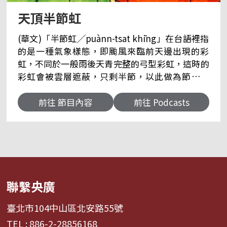
天頂半節虹
(華文)「半節虹╱puànn-tsat khīng」在台語裡指
的是一種氣象樣態，即颱風來臨前天邊出現的彩
虹，不同於一般雨後天青完整的弓型彩虹，這時的
彩虹會被雲層遮蔽，只剩半節，以此做為節目名
稱，有期許台灣的性別平等能真正迎來完整的彩虹
之意。同時，現今台語裡將性別議題中的「出櫃」
前往 節目內容
前往 Podcasts
轉譯為「出虹╱tshut-khīng」，半節未完整的
「虹」，也對應台灣接下來還需要在性別多元及友
善包容持續努力。 (台文)母親節送洗衫仔機？查某
囡仔較 gâu 做料理？查埔囡仔袂當哭佮啼？愛媠是
啥人的專利？天頂半節虹，一半走佗覕？咱來破解
雲霧後壁的性別玄機！ 前往＞＞央廣臺灣台語迷眾
聯繫央廣
頁 聽友來函：atlantis919@rti.org.tw 【 面冊迷眾
頁】 ＞＞亞特陪你káng台語 ＞＞佑仁
臺北市104中山區北安路55號
【 Instagram】 ＞＞亞特陪你káng台語 ＞＞
TEL : 886-2-28856168