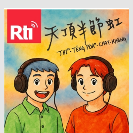
容裡都被不斷被使用，才有機會補足「台語沒人這
樣說」的刻板印象。《社群咧衝啥》給你網路爆紅
話題、有趣的人事物或社群流行趨勢解析，「社群
咧衝啥，台語綴時行！」 -- 前往＞＞央廣臺灣台語
迷眾頁 聽友來函：atlantis919@rti.org.tw 【揣著
亞特】 亞特陪你káng台語 亞特陪你káng台語 ✪
亞特節目