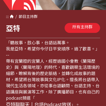
:::
/
節目
主持群
亞特
所有主持群
「聽故事，敨心事，台語話萬事。
我是亞特，希望你今仔日平安順序，過了歡喜。」
--
帶有宜蘭腔的宜蘭人，經歷過國小會教〈蘭陽歷
史〉與〈蘭陽地理〉的時代，喜歡觀察生活環境的
細節，瞭解背後的歷史脈絡，並轉化成故事的題
材，希望將台灣故事與文化IP化。擅長將台語帶入
現代生活各領域，亦從事台語顧問、台語主持、台
語講座與展演等工作，除了廣播節目，也有自己的
podcast頻道「
亞特聊聊天丨台語Podcast放送
」。