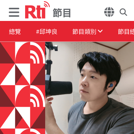
節目
總覽
#邱坤良
節目類別
節目