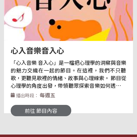
心入音樂音入心
「心入音樂 音入心」是一檔把心理學的洞察與音樂
的魅力交織在一起的節目。在這裡，我們不只聽
歌，更聽見歌裡的情緒、故事與心理線索。 節目從
心理學的角度出發，帶領聽眾探索音樂如何透過節
奏、旋律與聲響，悄悄影響心情——為何某些旋律
每週五
播出時段：
能帶來安定？為何一句歌詞能勾起回憶？為什麼不
同的音色會讓我們想跳舞、想流淚、或想靜下來？
前往 節目內容
透過細緻的心理分析與多元的音樂賞析，我們將一
起拆解音符背後的情感密碼，理解那些看似抽象、
卻深深牽動人心的心理反應。 「心入音樂 音入