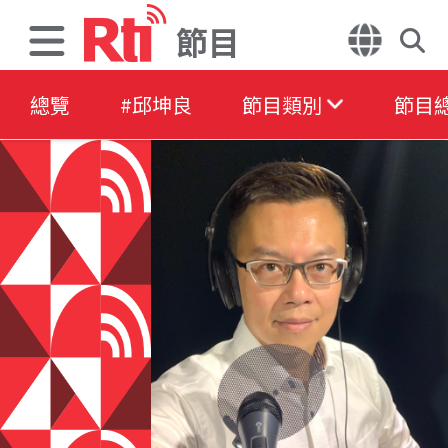
節目
總覽
#邱坤良
節目類別
節目