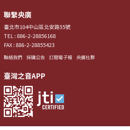
心」希望陪你突破「只是聽歌」的習慣，走向「用
心聆聽」的旅程——讓音樂進入內心，也讓內心在
聯繫央廣
音樂中被看見。 📌 臉書粉絲專頁👉央廣華語節目
粉絲團 | Facebook 來信資訊 郵寄地址｜臺灣
臺北市104中山區北安路55號
104237臺北市中山區北安路55號 中央廣播電臺 華
TEL : 886-2-28856168
語節目 收 e-mail｜17rti@rti.org.tw
FAX : 886-2-28855423
聯絡我們
採購公告
訂閱電子報
央廣社群
臺灣之音APP