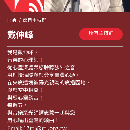
:::
/
節目
主持群
戴伸峰
所有主持群
我是戴伸峰，
音樂的心理師！
從心靈深處帶您聆聽弦外之音，
用理情溫暖與您分享臺灣心頌，
在央廣這塊被陽光親吻的廣播園地，
與您空中相會！
與您心靈談音！
每週五，
與音樂聚光師譚志薏一起與您
用心唱出臺灣的頌曲！
17rti@rti.org.tw
Email: