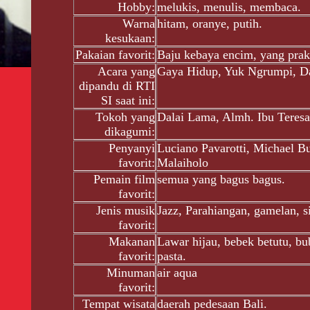
Hobby:
melukis, menulis, membaca.
Warna
hitam, oranye, putih.
kesukaan:
Pakaian favorit:
Baju kebaya encim, yang prakt
Acara yang
Gaya Hidup, Yuk Ngrumpi, Da
dipandu di RTI
SI saat ini:
Tokoh yang
Dalai Lama, Almh. Ibu Teres
dikagumi:
Penyanyi
Luciano Pavarotti, Michael B
favorit:
Malaiholo
Pemain film
semua yang bagus bagus.
favorit:
Jenis musik
Jazz, Parahiangan, gamelan, si
favorit:
Makanan
Lawar hijau, bebek betutu, bu
favorit:
pasta.
Minuman
air aqua
favorit:
Tempat wisata
daerah pedesaan Bali.