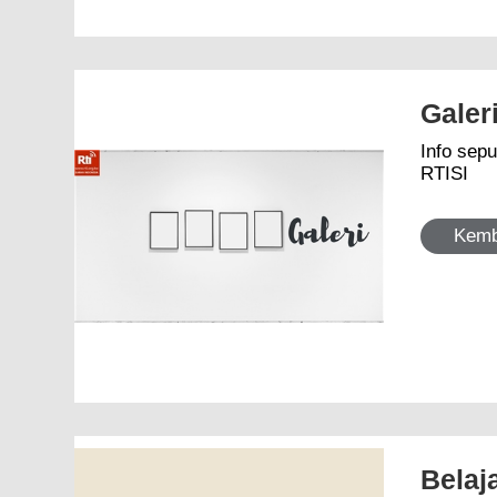
Galer
Info seputar Taiwan dan Dunia
RTISI
Kemb
Belaj