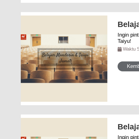
Belaj
Ingin pintar berbaha
Taiyu!
Waktu 
Kemb
Belaj
Ingin pintar berbaha