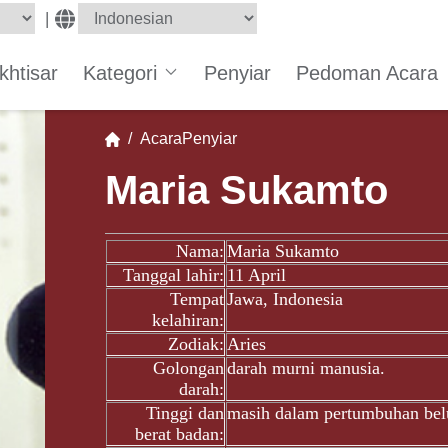
|
Ikhtisar
Kategori
Penyiar
Pedoman Acara
/
Acara
Penyiar
Maria Sukamto
Nama:
Maria Sukamto
Tanggal lahir:
11 April
Tempat
Jawa, Indonesia
kelahiran:
Zodiak:
Aries
Golongan
darah murni manusia.
darah:
Tinggi dan
masih dalam pertumbuhan belu
berat badan: