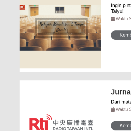
Ingin pintar berbaha
Taiyu!
Waktu 
Kemb
Jurna
Waktu 
Kemb