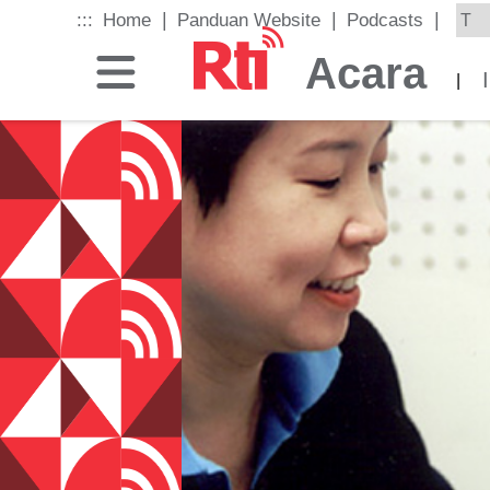
Skip
|
|
|
:::
Home
Panduan Website
Podcasts
to
the
Acara
main
|
content
block