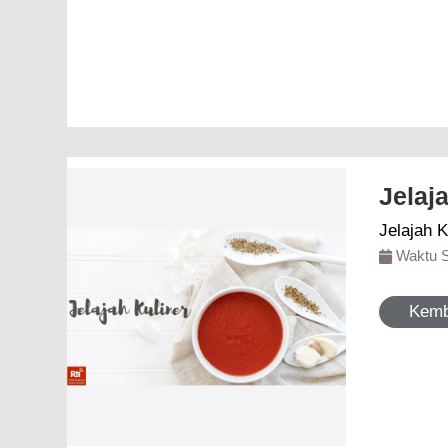
Jelaj
Jelajah K
Waktu 
Kemb