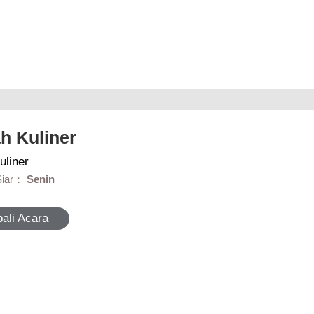
ah Kuliner
uliner
Siar：
Senin
ali Acara