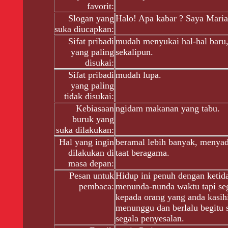
favorit:
Slogan yang
Halo! Apa kabar ? Saya Ma
suka diucapkan:
Sifat pribadi
mudah menyukai hal-hal baru
yang paling
sekalipun.
disukai:
Sifat pribadi
mudah lupa.
yang paling
tidak disukai:
Kebiasaan
ngidam makanan yang tabu.
buruk yang
suka dilakukan:
Hal yang ingin
beramal lebih banyak, menyad
dilakukan di
taat beragama.
masa depan:
Pesan untuk
Hidup ini penuh dengan ketid
pembaca:
menunda-nunda waktu tapi se
kepada orang yang anda kasihi
menunggu dan berlalu begitu sa
segala penyesalan.