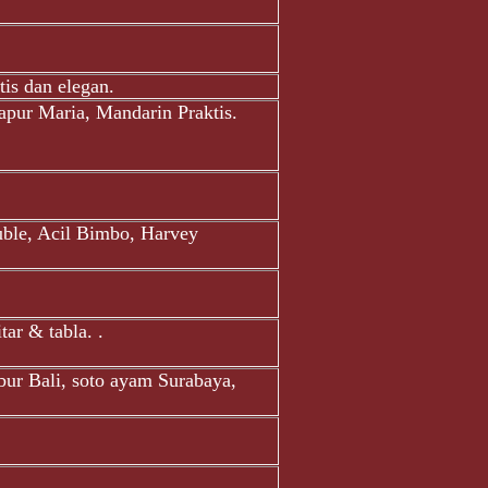
is dan elegan.
pur Maria, Mandarin Praktis.
a
uble, Acil Bimbo, Harvey
tar & tabla. .
bur Bali, soto ayam Surabaya,