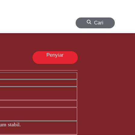
Cari
Penyiar
m stabil.