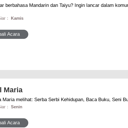
sa Mandarin dan Taiyu? Ingin lancar dalam komunikasi? Simak Belajar Mandarin &
Siar：
Kamis
ali Acara
l Maria
Dari mata Maria melihat: Serba Serbi Kehidupan, Baca Buku, 
Siar：
Senin
ali Acara