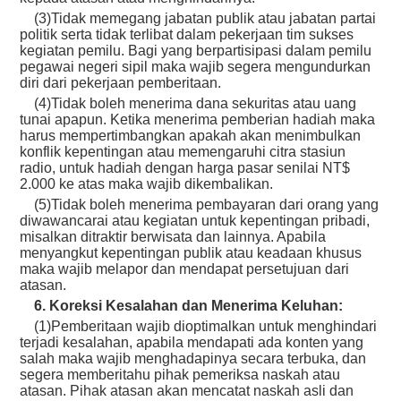
(3)Tidak memegang jabatan publik atau jabatan partai
politik serta tidak terlibat dalam pekerjaan tim sukses
kegiatan pemilu. Bagi yang berpartisipasi dalam pemilu
pegawai negeri sipil maka wajib segera mengundurkan
diri dari pekerjaan pemberitaan.
(4)Tidak boleh menerima dana sekuritas atau uang
tunai apapun. Ketika menerima pemberian hadiah maka
harus mempertimbangkan apakah akan menimbulkan
konflik kepentingan atau memengaruhi citra stasiun
radio, untuk hadiah dengan harga pasar senilai NT$
2.000 ke atas maka wajib dikembalikan.
(5)Tidak boleh menerima pembayaran dari orang yang
diwawancarai atau kegiatan untuk kepentingan pribadi,
misalkan ditraktir berwisata dan lainnya. Apabila
menyangkut kepentingan publik atau keadaan khusus
maka wajib melapor dan mendapat persetujuan dari
atasan.
6. Koreksi Kesalahan dan Menerima Keluhan:
(1)Pemberitaan wajib dioptimalkan untuk menghindari
terjadi kesalahan, apabila mendapati ada konten yang
salah maka wajib menghadapinya secara terbuka, dan
segera memberitahu pihak pemeriksa naskah atau
atasan. Pihak atasan akan mencatat naskah asli dan