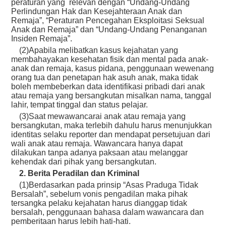
peraturan yang relevan dengan “Undang-Undang
Perlindungan Hak dan Kesejahteraan Anak dan
Remaja”, “Peraturan Pencegahan Eksploitasi Seksual
Anak dan Remaja” dan “Undang-Undang Penanganan
Insiden Remaja”.
(2)Apabila melibatkan kasus kejahatan yang
membahayakan kesehatan fisik dan mental pada anak-
anak dan remaja, kasus pidana, penggunaan wewenang
orang tua dan penetapan hak asuh anak, maka tidak
boleh membeberkan data identifikasi pribadi dari anak
atau remaja yang bersangkutan misalkan nama, tanggal
lahir, tempat tinggal dan status pelajar.
(3)Saat mewawancarai anak atau remaja yang
bersangkutan, maka terlebih dahulu harus menunjukkan
identitas selaku reporter dan mendapat persetujuan dari
wali anak atau remaja. Wawancara hanya dapat
dilakukan tanpa adanya paksaan atau melanggar
kehendak dari pihak yang bersangkutan.
2. Berita Peradilan dan Kriminal
(1)Berdasarkan pada prinsip “Asas Praduga Tidak
Bersalah”, sebelum vonis pengadilan maka pihak
tersangka pelaku kejahatan harus dianggap tidak
bersalah, penggunaan bahasa dalam wawancara dan
pemberitaan harus lebih hati-hati.