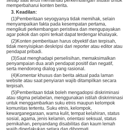
setiap saat terus memantau perkembangan situasi untuk
memperbaharui konten berita.
3. Keadilan:
(1)Pemberitaan seyogyanya tidak memihak, selain
menyampaikan fakta pada kesempatan pertama,
mengikuti perkembangan peristiwa dan mengupayakan
agar pokok dan opini terkait dapat terdengar khalayak.
(2)Konten pemberitaan harus obyektif dan terpisah,
tidak menyisipkan deskripsi dari reporter atau editor atau
pendapat pribadi.
(3)Saat menghadapi perselisihan, memaksimalkan
penyampaian dua arah pendapat positif dan negatif,
serta mendorong dialog yang rasional.
(4)Komentar khusus dan berita aktual pada laman
website atau saat penyiaran wajib ditampilkan secara
terpisah.
(5)Pemberitaan tidak boleh mengadopsi diskriminasi
atau stigma pelabelan, menggunakan istilah diskriminasi
untuk menggambarkan suku etnis maupun kelompok
komunitas tertentu. Suku etnis, kelompok,
kewarganegaraan, warna kulit, tempat kelahiran, status
sosial, agama, jenis kelamin, orientasi seksual, status
pernikahan, penyandang disabilitas dan kaum lemah
wajib diperlakukan setara dan dihormati.