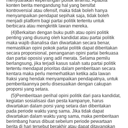
menyuarakan kepentingan politik tertentu. Apabila
konten berita mengandung hal yang bersifat
kontroversial atau ofensif, maka tidak boleh hanya
menyampaikan pendapat sepihak saja, tidak boleh
menjadi platform bagi partai politik tertentu untuk
berbicara atau mengkritik lawan mereka.
(4)Berkaitan dengan buku putih atau opini politik
penting yang diusung oleh kandidat atau partai politik
maka wajib dianalisa dan diwartakan secara benar,
memastikan opini pokok partai politik dapat diberitakan
secara proporsional, penanganan opini partai berkuasa
dan partai oposisi yang adil merata. Selama pemilu
berlangsung, jika terjadi kasus salah satu partai politik
tertentu mendapat prioritas dalam pemberitaan secara
kentara maka perlu memerhatikan ketika ada lawan
fraksi yang hendak menyampaikan pendapatnya, untuk
pemberitaannya perlu disesuaikan dengan cakupan
proporsi yang setara.
(5)Pemberitaan perihal opini politik dari para kandidat,
kegiatan sosialisasi dan pesta kampanye, harus
diwartakan dalam porsi yang setara dan diberitakan
pada periode waktu yang sama. Jika tidak dapat
diwartakan dalam waktu yang sama, maka pemberitaan
berimbang harus dibuat sebelum periode pewartaan
berita di hari tersebut berakhir atau dapat ditayangkan