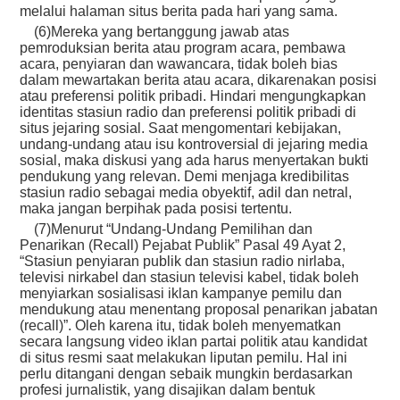
melalui halaman situs berita pada hari yang sama.
(6)Mereka yang bertanggung jawab atas
pemroduksian berita atau program acara, pembawa
acara, penyiaran dan wawancara, tidak boleh bias
dalam mewartakan berita atau acara, dikarenakan posisi
atau preferensi politik pribadi. Hindari mengungkapkan
identitas stasiun radio dan preferensi politik pribadi di
situs jejaring sosial. Saat mengomentari kebijakan,
undang-undang atau isu kontroversial di jejaring media
sosial, maka diskusi yang ada harus menyertakan bukti
pendukung yang relevan. Demi menjaga kredibilitas
stasiun radio sebagai media obyektif, adil dan netral,
maka jangan berpihak pada posisi tertentu.
(7)Menurut “Undang-Undang Pemilihan dan
Penarikan (Recall) Pejabat Publik” Pasal 49 Ayat 2,
“Stasiun penyiaran publik dan stasiun radio nirlaba,
televisi nirkabel dan stasiun televisi kabel, tidak boleh
menyiarkan sosialisasi iklan kampanye pemilu dan
mendukung atau menentang proposal penarikan jabatan
(recall)”. Oleh karena itu, tidak boleh menyematkan
secara langsung video iklan partai politik atau kandidat
di situs resmi saat melakukan liputan pemilu. Hal ini
perlu ditangani dengan sebaik mungkin berdasarkan
profesi jurnalistik, yang disajikan dalam bentuk