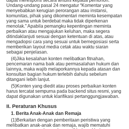
dapat merespons secara tertulis kepada pemohon.”
Undang-undang pasal 24 mengatur “Komentar yang
menyebabkan kerugian perorangan atau instansi,
komunitas, pihak yang dikomentari meminta kesempatan
yang sama untuk berdebat maka tidak diperkenan
menolak.” Apabila pemangku kepentingan meminta
perbaikan atau mengajukan keluhan, maka segera
ditindaklanjuti sesuai dengan ketentuan di atas, atau
mengadopsi cara yang sesuai untuk bernegosiasi serta
memberikan layout media cetak atau waktu siaran
sebagai penjelasan.
(4)Jika kesalahan konten melibatkan fitnahan,
pencemaran nama baik atau permasalahan hukum dan
lainnya, maka wajib melaporkannya kepada atasan dan
konsultan bagian hukum terlebih dahulu sebelum
ditangani lebih lanjut.
(5)Konten yang diedit atau proses perbaikan konten
harus tercatat sempurna pada backend situs resmi, yang
dapat digunakan untuk klarifikasi pertanggungjawaban.
II. Peraturan Khusus
1. Berita Anak-Anak dan Remaja
(1)Berkaitan dengan pemberitaan peristiwa yang
melibatkan anak-anak dan remaja, wajib mematuhi