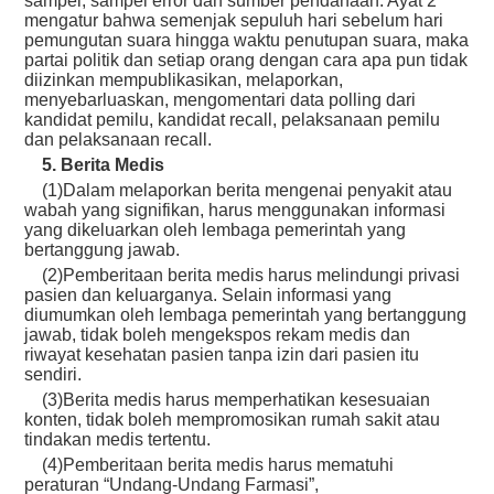
sampel, sampel error dan sumber pendanaan. Ayat 2
mengatur bahwa semenjak sepuluh hari sebelum hari
pemungutan suara hingga waktu penutupan suara, maka
partai politik dan setiap orang dengan cara apa pun tidak
diizinkan mempublikasikan, melaporkan,
menyebarluaskan, mengomentari data polling dari
kandidat pemilu, kandidat recall, pelaksanaan pemilu
dan pelaksanaan recall.
5. Berita Medis
(1)Dalam melaporkan berita mengenai penyakit atau
wabah yang signifikan, harus menggunakan informasi
yang dikeluarkan oleh lembaga pemerintah yang
bertanggung jawab.
(2)Pemberitaan berita medis harus melindungi privasi
pasien dan keluarganya. Selain informasi yang
diumumkan oleh lembaga pemerintah yang bertanggung
jawab, tidak boleh mengekspos rekam medis dan
riwayat kesehatan pasien tanpa izin dari pasien itu
sendiri.
(3)Berita medis harus memperhatikan kesesuaian
konten, tidak boleh mempromosikan rumah sakit atau
tindakan medis tertentu.
(4)Pemberitaan berita medis harus mematuhi
peraturan “Undang-Undang Farmasi”,