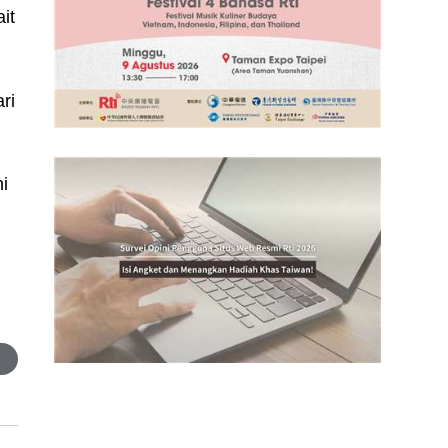
it
n
ri
ni
i