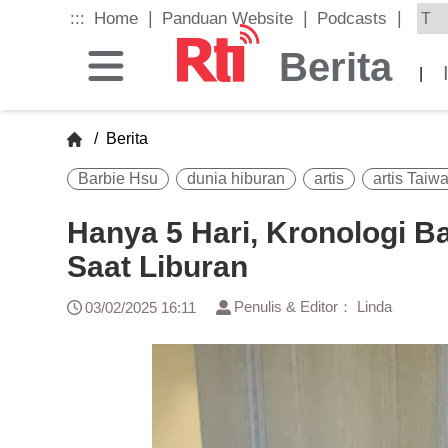
Skip
|
|
|
:::
Home
Panduan Website
Podcasts
to
the
Berita
main
|
content
block
/
Berita
Barbie Hsu
dunia hiburan
artis
artis Taiw
Hanya 5 Hari, Kronologi B
Saat Liburan
Penulis & Editor： Linda
03/02/2025 16:11