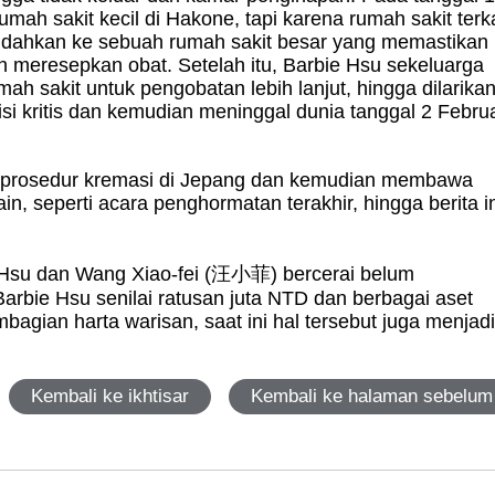
umah sakit kecil di Hakone, tapi karena rumah sakit terka
pindahkan ke sebuah rumah sakit besar yang memastikan
lah meresepkan obat. Setelah itu, Barbie Hsu sekeluarga
mah sakit untuk pengobatan lebih lanjut, hingga dilarika
i kritis dan kemudian meninggal dunia tanggal 2 Februa
an prosedur kremasi di Jepang dan kemudian membawa
in, seperti acara penghormatan terakhir, hingga berita i
e Hsu dan Wang Xiao-fei (汪小菲) bercerai belum
arbie Hsu senilai ratusan juta NTD dan berbagai aset
mbagian harta warisan, saat ini hal tersebut juga menjad
Kembali ke ikhtisar
Kembali ke halaman sebelum