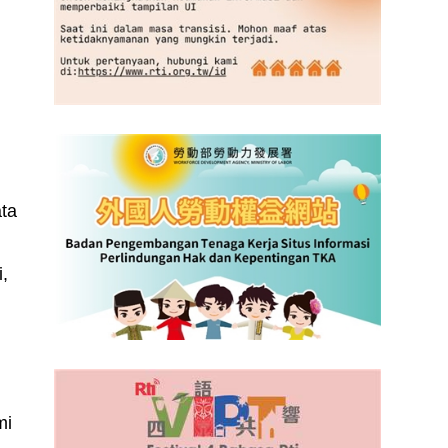
ata
,
mi
1