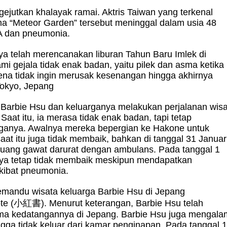
gejutkan khalayak ramai. Aktris Taiwan yang terkenal
a “Meteor Garden” tersebut meninggal dalam usia 48
e A dan pneumonia.
nya telah merencanakan liburan Tahun Baru Imlek di
i gejala tidak enak badan, yaitu pilek dan asma ketika
ena tidak ingin merusak kesenangan hingga akhirnya
Tokyo, Jepang
 Barbie Hsu dan keluarganya melakukan perjalanan wis
Saat itu, ia merasa tidak enak badan, tapi tetap
rganya. Awalnya mereka bepergian ke Hakone untuk
at itu juga tidak membaik, bahkan di tanggal 31 Januari
ruang gawat darurat dengan ambulans. Pada tanggal 1
sinya tetap tidak membaik meskipun mendapatkan
kibat pneumonia.
emandu wisata keluarga Barbie Hsu di Jepang
ote (小紅書). Menurut keterangan, Barbie Hsu telah
ama kedatangannya di Jepang. Barbie Hsu juga mengala
ngga tidak keluar dari kamar penginapan. Pada tanggal 