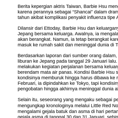
Berita kepergian aktris Taiwan, Barbie Hsu men
karena perannya sebagai “Shancai” dalam dram
tahun akibat komplikasi penyakit influenza tip
Dilansir dari Ettoday, Barbie Hsu dan keluarga
Jepang bersama keluarga. Awalnya, ia mengalam
akan berangkat. Namun, ia tetap berangkat kar
masuk ke rumah sakit dan meninggal dunia di 
Berdasarkan laporan dari sumber orang dalam,
liburan ke Jepang pada tanggal 29 Januari lalu. 
melakukan kegiatan perjalanan bersama kelua
berendam mata air panas. Kondisi Barbie Hsu sa
kondisinya memburuk hingga harus dibawa ke 
Februari, ia dipindahkan ke Tokyo, tapi kondi
pengobatan hingga akhirnya meninggal dunia a
Selain itu, seseorang yang mengaku sebagai p
mengungkap kronologinya melalui Little Red N
mengalami gejala batuk dan asma di hari pert
gejala asma di tanggal 30 dan 31 Januari, sehi