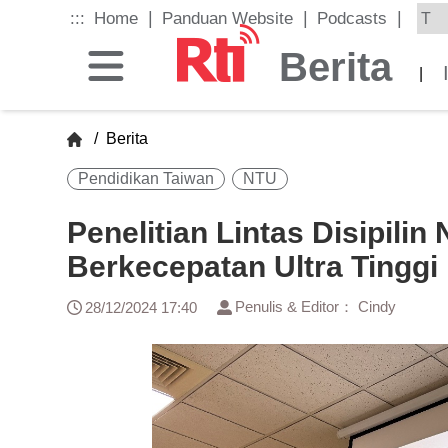
Skip
|
|
|
:::
Home
Panduan Website
Podcasts
to
the
Berita
main
|
content
block
/
Berita
Pendidikan Taiwan
NTU
Penelitian Lintas Disipil
Berkecepatan Ultra Tinggi
Penulis & Editor： Cindy
28/12/2024 17:40