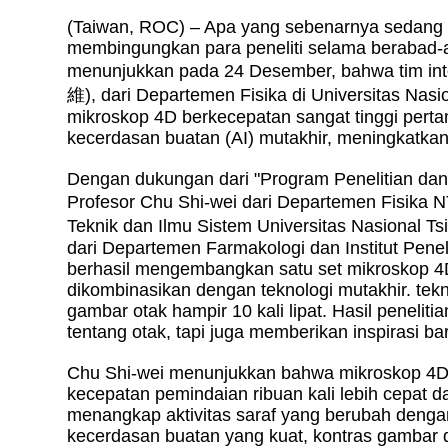
(Taiwan, ROC) – Apa yang sebenarnya sedang di
membingungkan para peneliti selama berabad-
menunjukkan pada 24 Desember, bahwa tim inter
維), dari Departemen Fisika di Universitas Nas
mikroskop 4D berkecepatan sangat tinggi perta
kecerdasan buatan (AI) mutakhir, meningkatkan 
Dengan dukungan dari "Program Penelitian dan
Profesor Chu Shi-wei dari Departemen Fisika
Teknik dan Ilmu Sistem Universitas Nasional 
dari Departemen Farmakologi dan Institut Penel
berhasil mengembangkan satu set mikroskop 4D
dikombinasikan dengan teknologi mutakhir. tek
gambar otak hampir 10 kali lipat. Hasil peneliti
tentang otak, tapi juga memberikan inspirasi 
Chu Shi-wei menunjukkan bahwa mikroskop 4D 
kecepatan pemindaian ribuan kali lebih cepat da
menangkap aktivitas saraf yang berubah denga
kecerdasan buatan yang kuat, kontras gambar da