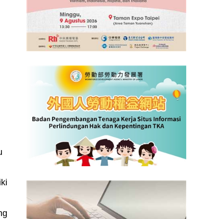
t
n
u
ki
ng