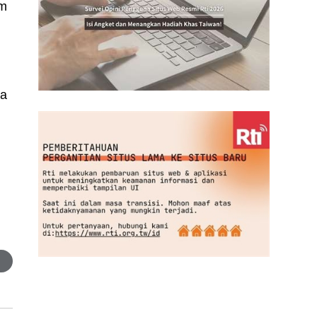
am
wa