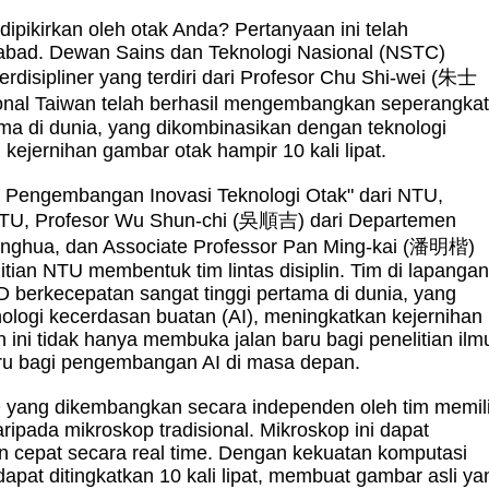
pikirkan oleh otak Anda? Pertanyaan ini telah
abad. Dewan Sains dan Teknologi Nasional (NSTC)
disipliner yang terdiri dari Profesor Chu Shi-wei (朱士
ional Taiwan telah berhasil mengembangkan seperangka
ma di dunia, yang dikombinasikan dengan teknologi
kejernihan gambar otak hampir 10 kali lipat.
 Pengembangan Inovasi Teknologi Otak" dari NTU,
 NTU, Profesor Wu Shun-chi (吳順吉) dari Departemen
Tsinghua, dan Associate Professor Pan Ming-kai (潘明楷)
itian NTU membentuk tim lintas disiplin. Tim di lapanga
 berkecepatan sangat tinggi pertama di dunia, yang
nologi kecerdasan buatan (AI), meningkatkan kejernihan
an ini tidak hanya membuka jalan baru bagi penelitian ilm
baru bagi pengembangan AI di masa depan.
yang dikembangkan secara independen oleh tim memili
ripada mikroskop tradisional. Mikroskop ini dapat
n cepat secara real time. Dengan kekuatan komputasi
pat ditingkatkan 10 kali lipat, membuat gambar asli ya