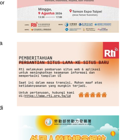
or
a
di