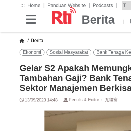
Skip
|
|
|
:::
Home
Panduan Website
Podcasts
to
the
Berita
main
|
content
block
/
Berita
Ekonomi
Sosial Masyarakat
Bank Tenaga Ke
Gelar S2 Apakah Memungk
Tambahan Gaji? Bank Tena
Sektor Manajemen Berkisa
Penulis & Editor： 尤繼富
13/09/2023 14:48