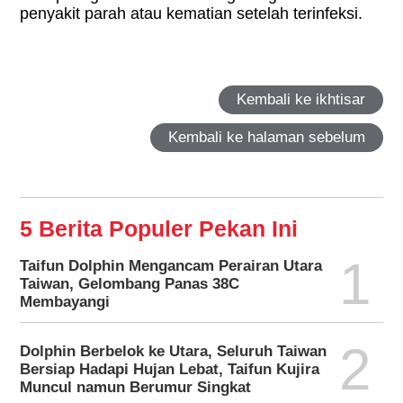
penyakit parah atau kematian setelah terinfeksi.
Kembali ke ikhtisar
Kembali ke halaman sebelum
5 Berita Populer Pekan Ini
1
Taifun Dolphin Mengancam Perairan Utara
Taiwan, Gelombang Panas 38C
Membayangi
2
Dolphin Berbelok ke Utara, Seluruh Taiwan
Bersiap Hadapi Hujan Lebat, Taifun Kujira
Muncul namun Berumur Singkat