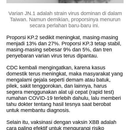
Varian JN.1 adalah strain virus dominan di dalam
Taiwan. Namun demikian, proporsinya menurun
secara perlahan baru-baru ini.
Proporsi KP.2 sedikit meningkat, masing-masing
menjadi 13% dan 27%. Proporsi KP.3 tetap stabil,
masing-masing sebesar 9% dan 5%, dan tren
penyebaran varian virus terus dipantau.
CDC kembali mengingatkan, karena kasus
domestik terus meningkat, maka masyarakat yang
mengalami gejala seperti demam atau batuk,
pilek, sakit tenggorokan, dan lainnya, harus
segera menggunakan alat uji cepat (rapid test)
rumahan COVID-19 terlebih dahulu, lalu memberi
tahu dokter tentang hasil tesnya saat berobat
untuk membantu diagnosis.
Selain itu, vaksinasi dengan vaksin XBB adalah
cara paling efektif untuk mengurangi risiko