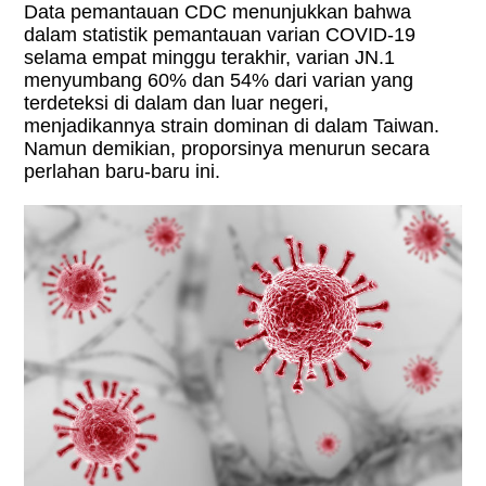
Data pemantauan CDC menunjukkan bahwa
dalam statistik pemantauan varian COVID-19
selama empat minggu terakhir, varian JN.1
menyumbang 60% dan 54% dari varian yang
terdeteksi di dalam dan luar negeri,
menjadikannya strain dominan di dalam Taiwan.
Namun demikian, proporsinya menurun secara
perlahan baru-baru ini.