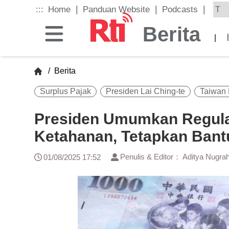
Skip
|
|
|
:::
Home
Panduan Website
Podcasts
to
the
Berita
main
|
content
block
/
Berita
Surplus Pajak
Presiden Lai Ching-te
Taiwan H
Presiden Umumkan Regula
Ketahanan, Tetapkan Bant
Penulis & Editor： Aditya Nugra
01/08/2025 17:52