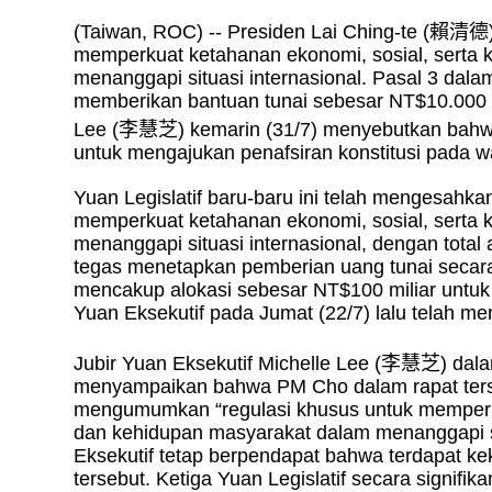
(Taiwan, ROC) -- Presiden Lai Ching-te (
賴清德
memperkuat ketahanan ekonomi, sosial, serta
menanggapi situasi internasional. Pasal 3 dal
memberikan bantuan tunai sebesar NT$10.000 p
Lee (
李慧芝
) kemarin (31/7) menyebutkan bah
untuk mengajukan penafsiran konstitusi pada w
Yuan Legislatif baru-baru ini telah mengesahk
memperkuat ketahanan ekonomi, sosial, serta
menanggapi situasi internasional, dengan total
tegas menetapkan pemberian uang tunai secara
mencakup alokasi sebesar NT$100 miliar untu
Yuan Eksekutif pada Jumat (22/7) lalu telah me
Jubir Yuan Eksekutif Michelle Lee (
李慧芝
) dal
menyampaikan bahwa PM Cho dalam rapat ters
mengumumkan “regulasi khusus untuk memperku
dan kehidupan masyarakat dalam menanggapi s
Eksekutif tetap berpendapat bahwa terdapat kek
tersebut. Ketiga Yuan Legislatif secara signi