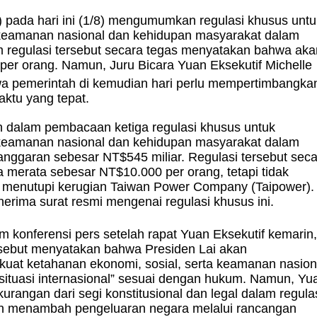
) pada hari ini (1/8) mengumumkan regulasi khusus untu
 keamanan nasional dan kehidupan masyarakat dalam
am regulasi tersebut secara tegas menyatakan bahwa aka
er orang. Namun, Juru Bicara Yuan Eksekutif Michelle
wa pemerintah di kemudian hari perlu mempertimbangka
aktu yang tepat.
an dalam pembacaan ketiga regulasi khusus untuk
 keamanan nasional dan kehidupan masyarakat dalam
 anggaran sebesar NT$545 miliar. Regulasi tersebut sec
 merata sebesar NT$10.000 per orang, tetapi tidak
k menutupi kerugian Taiwan Power Company (Taipower).
nerima surat resmi mengenai regulasi khusus ini.
am konferensi pers setelah rapat Yuan Eksekutif kemarin
ebut menyatakan bahwa Presiden Lai akan
at ketahanan ekonomi, sosial, serta keamanan nasion
ituasi internasional” sesuai dengan hukum. Namun, Yu
urangan dari segi konstitusional dan legal dalam regula
fikan menambah pengeluaran negara melalui rancangan