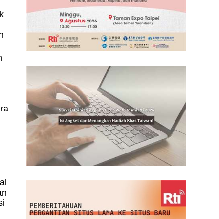
k
n
n
ara
,
al
an
si