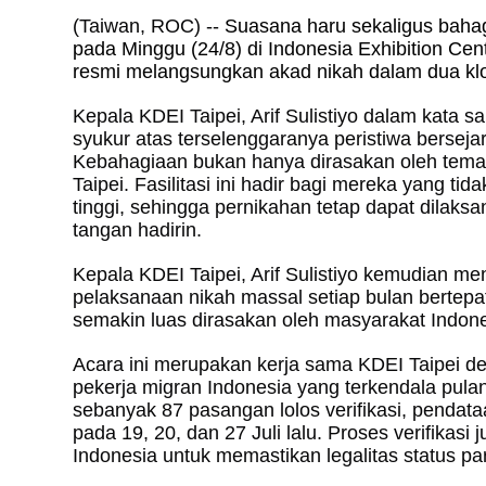
(Taiwan, ROC) --
Suasana haru sekaligus bahag
pada Minggu (24/8) di Indonesia Exhibition Ce
resmi melangsungkan akad nikah dalam dua klo
Kepala KDEI Taipei, Arif Sulistiyo dalam kata 
syukur atas terselenggaranya peristiwa bersejarah
Kebahagiaan bukan hanya dirasakan oleh teman
Taipei. Fasilitasi ini hadir bagi mereka yang ti
tinggi, sehingga pernikahan tetap dapat dilaks
tangan hadirin.
Kepala KDEI Taipei, Arif Sulistiyo kemudian 
pelaksanaan nikah massal setiap bulan bertepa
semakin luas dirasakan oleh masyarakat Indone
Acara ini merupakan kerja sama KDEI Taipei de
pekerja migran Indonesia yang terkendala pulang 
sebanyak 87 pasangan lolos verifikasi, pendat
pada 19, 20, dan 27 Juli lalu. Proses verifikasi
Indonesia untuk memastikan legalitas status pa