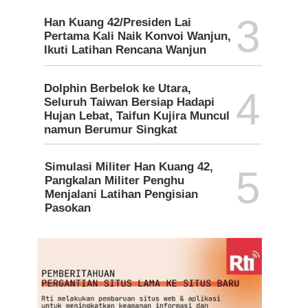
3
Han Kuang 42/Presiden Lai
Pertama Kali Naik Konvoi Wanjun,
Ikuti Latihan Rencana Wanjun
Dolphin Berbelok ke Utara,
4
Seluruh Taiwan Bersiap Hadapi
Hujan Lebat, Taifun Kujira Muncul
namun Berumur Singkat
Simulasi Militer Han Kuang 42,
5
Pangkalan Militer Penghu
Menjalani Latihan Pengisian
Pasokan
Nikah Ma