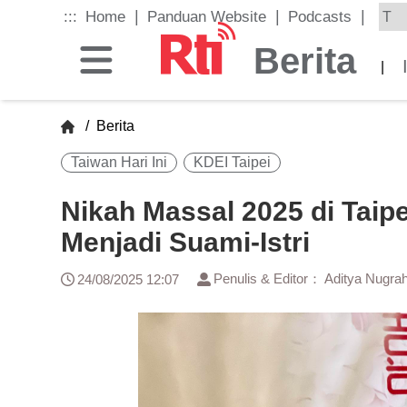
Skip
|
|
|
:::
Home
Panduan Website
Podcasts
to
the
Berita
main
|
content
block
/
Berita
Taiwan Hari Ini
KDEI Taipei
Nikah Massal 2025 di Taip
Menjadi Suami-Istri
Penulis & Editor： Aditya Nugra
24/08/2025 12:07