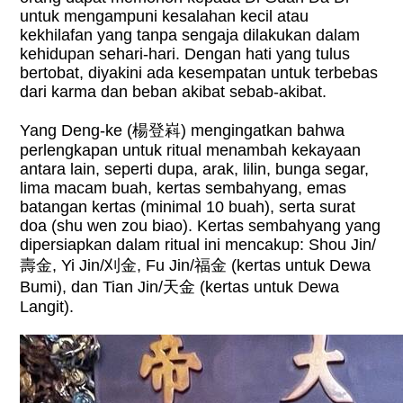
untuk mengampuni kesalahan kecil atau
kekhilafan yang tanpa sengaja dilakukan dalam
kehidupan sehari-hari. Dengan hati yang tulus
bertobat, diyakini ada kesempatan untuk terbebas
dari karma dan beban akibat sebab-akibat.
Yang Deng-ke (
楊登嵙
) mengingatkan bahwa
perlengkapan untuk ritual menambah kekayaan
antara lain, seperti dupa, arak, lilin, bunga segar,
lima macam buah, kertas sembahyang, emas
batangan kertas (minimal 10 buah), serta surat
doa (shu wen zou biao). Kertas sembahyang yang
dipersiapkan dalam ritual ini mencakup: Shou Jin/
壽金
, Yi Jin/
刈金
, Fu Jin/
福金
(kertas untuk Dewa
Bumi), dan Tian Jin/
天金
(kertas untuk Dewa
Langit).