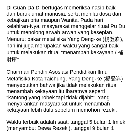
Di Guan Da Di bertugas memeriksa nasib baik
dan buruk umat manusia, serta menilai dosa dan
kebajikan pria maupun Wanita. Pada hari
kelahiran-Nya, masyarakat menggelar ritual Pu Du
untuk menolong arwah-arwah yang kesepian.
Menurut pakar metafisika Yang Deng-ke (
楊登嵙
),
hari ini juga merupakan waktu yang sangat baik
untuk melakukan ritual “menambah kekayaan /
補
財庫
”.
Chairman Pendiri Asosiasi Pendidikan Ilmu
Metafisika Kota Taichung, Yang Deng-ke (
楊登嵙
)
menyebutkan bahwa jika tidak melakukan ritual
menambah kekayaan itu ibaratnya seperti
“kantong yang robek tapi tidak dijahit”. Yang
menyarankan masyarakat untuk menambah
kekayaan lebih dulu sebelum memohon rezeki.
Waktu terbaik adalah saat: tanggal 5 bulan 1 Imlek
(menyambut Dewa Rezeki), tanggal 9 bulan 1