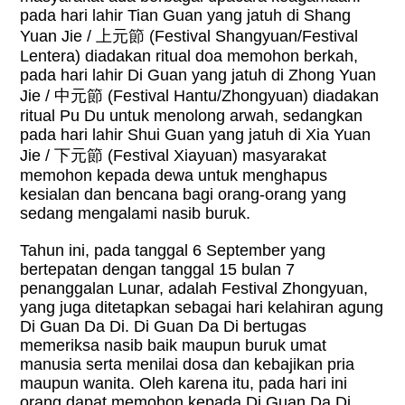
pada hari lahir Tian Guan yang jatuh di Shang
Yuan Jie /
上元節
(Festival Shangyuan/Festival
Lentera) diadakan ritual doa memohon berkah,
pada hari lahir Di Guan yang jatuh di Zhong Yuan
Jie /
中元節
(Festival Hantu/Zhongyuan) diadakan
ritual Pu Du untuk menolong arwah, sedangkan
pada hari lahir Shui Guan yang jatuh di Xia Yuan
Jie /
下元節
(Festival Xiayuan) masyarakat
memohon kepada dewa untuk menghapus
kesialan dan bencana bagi orang-orang yang
sedang mengalami nasib buruk.
Tahun ini, pada tanggal 6 September yang
bertepatan dengan tanggal 15 bulan 7
penanggalan Lunar, adalah Festival Zhongyuan,
yang juga ditetapkan sebagai hari kelahiran agung
Di Guan Da Di. Di Guan Da Di bertugas
memeriksa nasib baik maupun buruk umat
manusia serta menilai dosa dan kebajikan pria
maupun wanita. Oleh karena itu, pada hari ini
orang dapat memohon kepada Di Guan Da Di