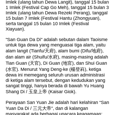
Imlek (ulang tahun Dewa Langit), tanggal 15 bulan
1 Imlek (Festival Cap Go Meh), tanggal 15 bulan 3
Imlek (ulang tahun Dewa Rezeki Perang), tanggal
15 bulan 7 Imlek (Festival Hantu (Zhongyuan),
serta tanggal 15 bulan 10 Imlek (Festival
Xiayuan).
"San Guan Da Di" adalah sebutan dalam Taoisme
untuk tiga dewa yang menguasai tiga alam, yaitu
alam langit (Tianfu/
天府
), alam bumi (Difu/
地府
),
dan alam air (Shuifu/
水府
), masing-masing adalah
Tian Guan (
天官
), Di Guan (
地官
), dan Shui Guan
(
水官
). Menurut Yang Deng-ke (
楊登嵙
), ketiga
dewa ini memegang seluruh urusan administrasi
di ketiga alam tersebut, dengan kedudukan yang
sangat tinggi, hanya berada di bawah Yu Huang
Shang Di /
玉皇上帝
(Kaisar Giok).
Perayaan San Yuan Jie adalah hari kelahiran “San
Yuan Da Di /
三元大帝
”, dan di kalangan
masyarakat ada berbagai upacara keagamaan: