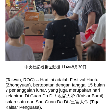
中央社記者趙世勳攝 114年8月30日
(Taiwan, ROC) -- Hari ini adalah Festival Hantu
(Zhongyuan), bertepatan dengan tanggal 15 bulan
7 penanggalan lunar, yang juga merupakan hari
kelahiran Di Guan Da Di /
地官大帝
(Kaisar Bumi),
salah satu dari San Guan Da Di /
三官大帝
(Tiga
Kaisar Penguasa).