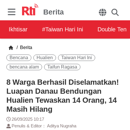
Berita
Ikhtisar
#Taiwan Hari Ini
Double Ten
/
Berita
Bencana
Hualien
Taiwan Hari Ini
bencana alam
Taifun Ragasa
8 Warga Berhasil Diselamatkan!
Luapan Danau Bendungan
Hualien Tewaskan 14 Orang, 14
Masih Hilang
26/09/2025 10:17
Penulis & Editor： Aditya Nugraha