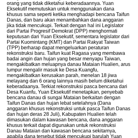
orang yang tidak diketahui keberadaannya. Yuan
Eksekutif memutuskan untuk menggunakan dana
khusus sama seperti ketika menghadapi bencana Taifun
Danas, dan baru akan menambahkan dana anggaran
jika tidak mencukupi. Terkait dengan hal ini Legislator
dari Partai Progresif Demokrat (DPP) menghormati
keputusan dari Yuan Eksekutif, sementara legislator dari
Partai Kuomintang (KMT) dan Partai Rakyat Taiwan
(TPP) berharap dapat mengeluarkan peraturan
rekonstruksi baru. Taifun kuat Ragasa yang membawa
badai angin dan hujan yang besar menyapu Taiwan,
mengakibatkan meluapnya danau Mataian Hualien, arus
lumpur mengalir masuk ke Desa Kuangfu,
mengakibatkan kerusakan parah, menelan 18 jiwa
melayang dan 6 orang lainnya masih belum diketahui
keberadaanya. Terkiat rekonstruksi pasca bencana dari
Desa Kuanfu, Yuan Eksekutif menetapkan, penyebab
bencana danau di sungai Mataian berkaitan dengan
Taifun Danas dan hujan lebat setelahnya (Dana
anggaran khusus rekonstruksi untuk pasca Taifun Danas
dan hujan deras 28 Juli), Kabupaten Hualien telah
dimasukan dalam kawasan bencana, dana anggaran
khusus terkait dapat digunakan untuk rekonstruksi
Danau Mataian dan kawasan bencana sekitarnya,
apabila dana tersebut tidak mencukupi barulah Yuan